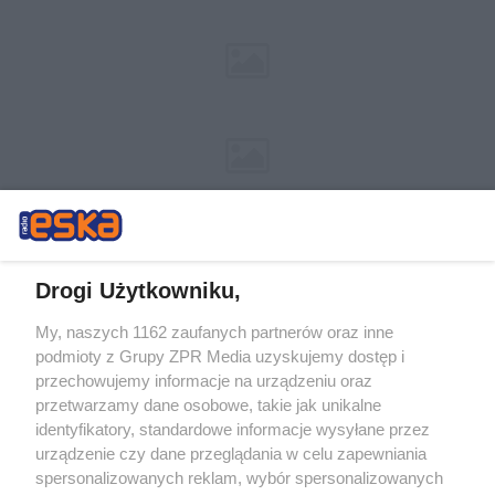
Drogi Użytkowniku,
My, naszych 1162 zaufanych partnerów oraz inne
Żaden utwór zamieszczony w serwisie nie może być powielany i
podmioty z Grupy ZPR Media uzyskujemy dostęp i
rozpowszechniany lub dalej rozpowszechniany w jakikolwiek sposób (w
tym także elektroniczny lub mechaniczny) na jakimkolwiek polu
przechowujemy informacje na urządzeniu oraz
eksploatacji w jakiejkolwiek formie, włącznie z umieszczaniem w
przetwarzamy dane osobowe, takie jak unikalne
Internecie bez pisemnej zgody właściciela praw. Jakiekolwiek użycie lub
identyfikatory, standardowe informacje wysyłane przez
wykorzystanie utworów w całości lub w części z naruszeniem prawa,
tzn. bez właściwej zgody, jest zabronione pod groźbą kary i może być
urządzenie czy dane przeglądania w celu zapewniania
ścigane prawnie.
spersonalizowanych reklam, wybór spersonalizowanych