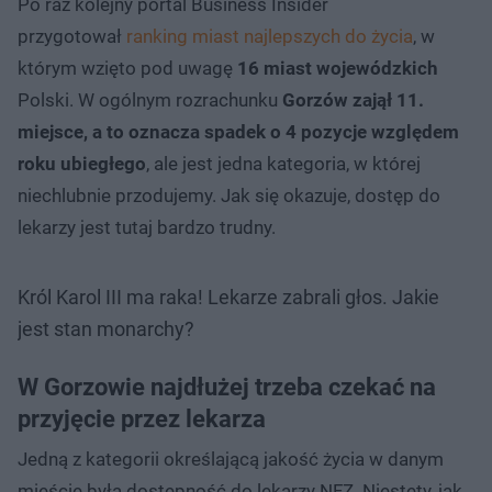
Po raz kolejny portal Business Insider
przygotował
ranking miast najlepszych do życia
, w
którym wzięto pod uwagę
16 miast wojewódzkich
Polski. W ogólnym rozrachunku
Gorzów zajął 11.
miejsce, a to oznacza spadek o 4 pozycje względem
roku ubiegłego
, ale jest jedna kategoria, w której
niechlubnie przodujemy. Jak się okazuje, dostęp do
lekarzy jest tutaj bardzo trudny.
Król Karol III ma raka! Lekarze zabrali głos. Jakie
jest stan monarchy?
W Gorzowie najdłużej trzeba czekać na
przyjęcie przez lekarza
Jedną z kategorii określającą jakość życia w danym
mieście była dostępność do lekarzy NFZ. Niestety, jak