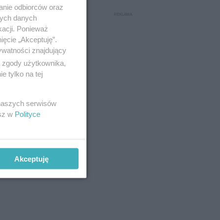
anie odbiorców oraz
nych danych
kacji. Ponieważ
ięcie „Akceptuję”.
ywatności znajdujący
ą zgody użytkownika,
 tylko na tej
 naszych serwisów
esz w
Polityce
Akceptuję