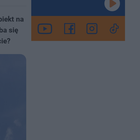
biekt na
ba się
ie?