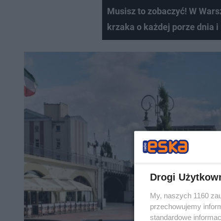
Musisz to zobaczyć! W Wars
krzaka o każdej porze dnia i
Drogi Użytkow
My, naszych 1160 zau
przechowujemy informa
standardowe informac