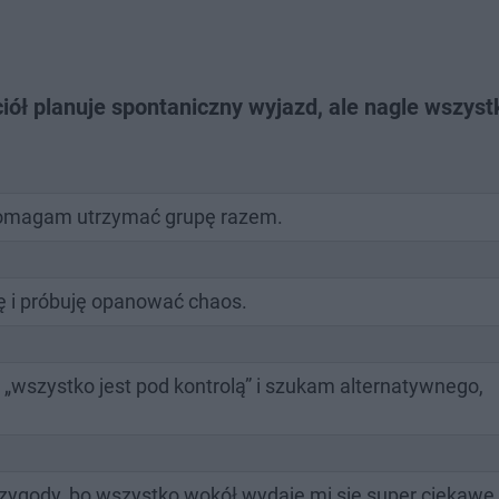
iół planuje spontaniczny wyjazd, ale nagle wszyst
 pomagam utrzymać grupę razem.
 i próbuję opanować chaos.
„wszystko jest pod kontrolą” i szukam alternatywnego,
przygody, bo wszystko wokół wydaje mi się super ciekawe