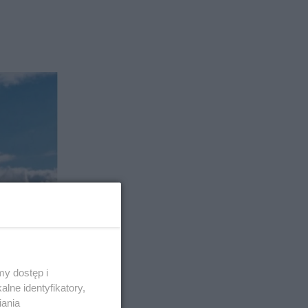
y dostęp i
lne identyfikatory,
iania