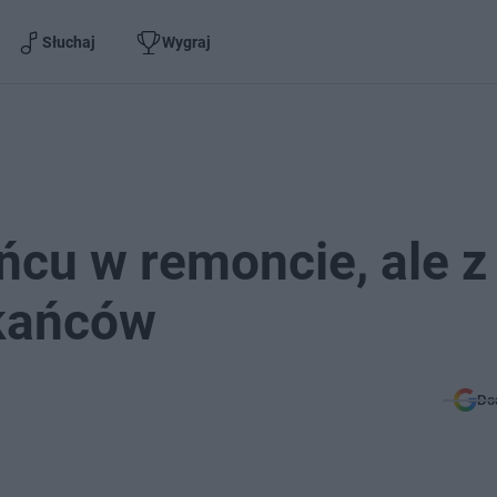
Słuchaj
Wygraj
ńcu w remoncie, ale z
kańców
Do