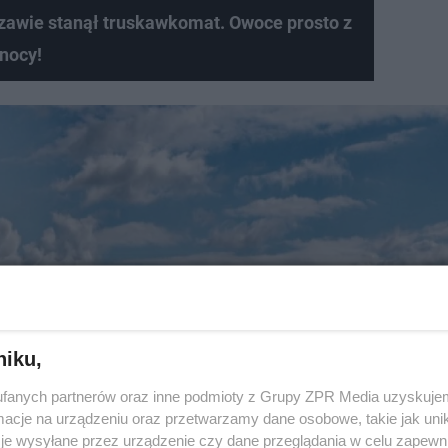
zawie stanął truskawkomat. Owoce prosto z
 nocy!
niku,
fanych partnerów oraz inne podmioty z Grupy ZPR Media uzyskujem
cje na urządzeniu oraz przetwarzamy dane osobowe, takie jak unika
je wysyłane przez urządzenie czy dane przeglądania w celu zapewn