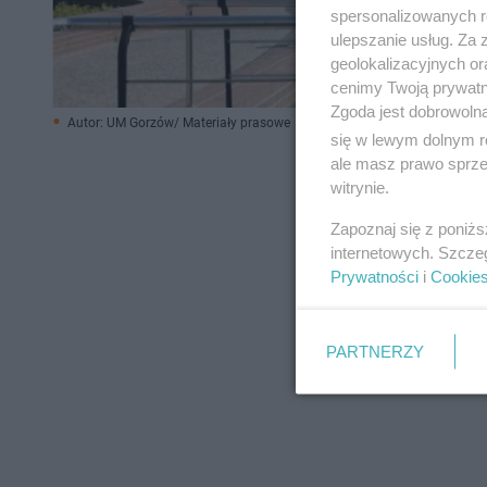
spersonalizowanych re
ulepszanie usług. Za
geolokalizacyjnych or
cenimy Twoją prywatno
Zgoda jest dobrowoln
Autor: UM Gorzów/ Materiały prasowe
się w lewym dolnym r
ale masz prawo sprzec
witrynie.
Zapoznaj się z poniż
internetowych. Szcze
Prywatności
i
Cookie
PARTNERZY