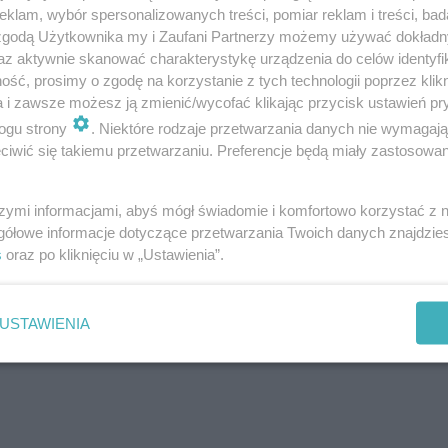
klam, wybór spersonalizowanych treści, pomiar reklam i treści, bad
 zgodą Użytkownika my i Zaufani Partnerzy możemy używać dokład
az aktywnie skanować charakterystykę urządzenia do celów identyfi
ść, prosimy o zgodę na korzystanie z tych technologii poprzez klikn
a i zawsze możesz ją zmienić/wycofać klikając przycisk ustawień pr
ogu strony
. Niektóre rodzaje przetwarzania danych nie wymagaj
iwić się takiemu przetwarzaniu. Preferencje będą miały zastosowanie
szymi informacjami, abyś mógł świadomie i komfortowo korzystać z
gółowe informacje dotyczące przetwarzania Twoich danych znajdzi
s
oraz po kliknięciu w „Ustawienia”.
USTAWIENIA