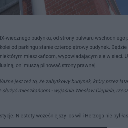
IX-wiecznego budynku, od strony bulwaru wschodniego p
kolei od parkingu stanie czteropiętrowy budynek. Będzie
u niektórym mieszkańcom, wypowiadającym się w sieci. U
dualną, oni muszą pilnować strony prawnej.
żne jest też to, że zabytkowy budynek, który przez lata
e służyć mieszkańcom - wyjaśnia Wiesław Ciepiela, rzecz
tycje. Niestety wcześniejszy los willi Herzoga nie był ła