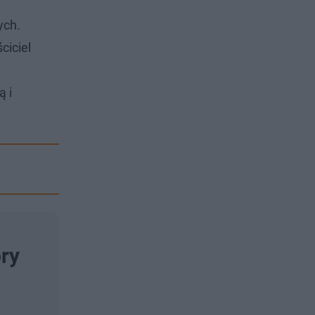
ych.
ciciel
ą i
ory