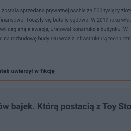
 została sprzedana prywatnej osobie za 500 tysięcy złot
y finansowe. Toczyły się batalie sądowe. W 2019 roku właś
wił ceglaną elewację, uratował konstrukcję budynku. W
 na rozbudowę budynku wraz z infrastrukturą techniczn
tek uwierzył w fikcję
ów bajek. Którą postacią z Toy St