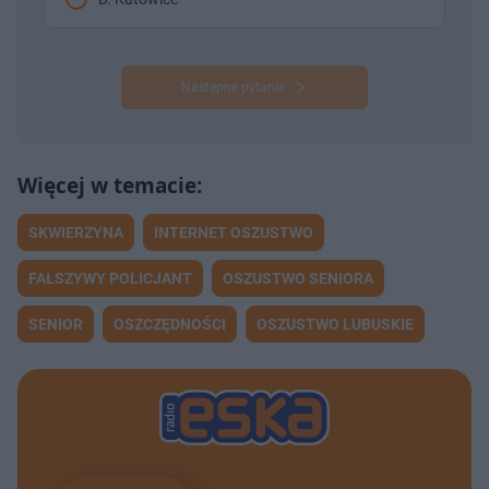
Następne pytanie
SKWIERZYNA
INTERNET OSZUSTWO
FAŁSZYWY POLICJANT
OSZUSTWO SENIORA
SENIOR
OSZCZĘDNOŚCI
OSZUSTWO LUBUSKIE