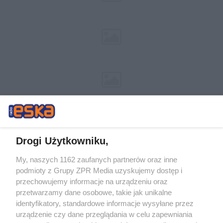
Drogi Użytkowniku,
My, naszych 1162 zaufanych partnerów oraz inne
Żaden utwór zamieszczony w serwisie nie może być powielany i
podmioty z Grupy ZPR Media uzyskujemy dostęp i
rozpowszechniany lub dalej rozpowszechniany w jakikolwiek sposób (w
tym także elektroniczny lub mechaniczny) na jakimkolwiek polu
przechowujemy informacje na urządzeniu oraz
eksploatacji w jakiejkolwiek formie, włącznie z umieszczaniem w
przetwarzamy dane osobowe, takie jak unikalne
Internecie bez pisemnej zgody właściciela praw. Jakiekolwiek użycie lub
identyfikatory, standardowe informacje wysyłane przez
wykorzystanie utworów w całości lub w części z naruszeniem prawa,
tzn. bez właściwej zgody, jest zabronione pod groźbą kary i może być
urządzenie czy dane przeglądania w celu zapewniania
ścigane prawnie.