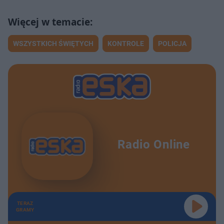
WSZYSTKICH ŚWIĘTYCH
KONTROLE
POLICJA
Radio Online
TERAZ
GRAMY