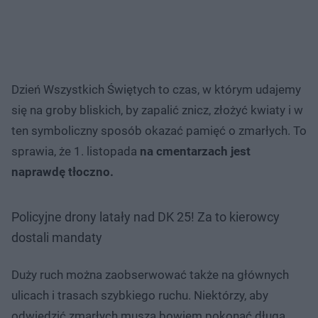
Dzień Wszystkich Świętych to czas, w którym udajemy
się na groby bliskich, by zapalić znicz, złożyć kwiaty i w
ten symboliczny sposób okazać pamięć o zmarłych. To
sprawia, że 1. listopada
na cmentarzach jest
naprawdę tłoczno.
Policyjne drony latały nad DK 25! Za to kierowcy
dostali mandaty
Duży ruch można zaobserwować także na głównych
ulicach i trasach szybkiego ruchu. Niektórzy, aby
odwiedzić zmarłych muszą bowiem pokonać długą