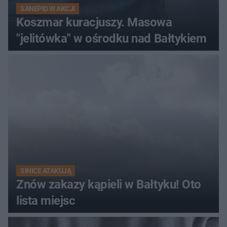
SANEPID W AKCJI
Koszmar kuracjuszy. Masowa
"jelitówka" w ośrodku nad Bałtykiem
SINICE ATAKUJĄ
Znów zakazy kąpieli w Bałtyku! Oto
lista miejsc