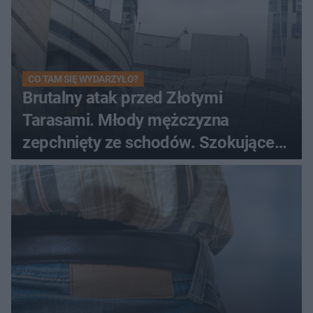
CO TAM SIĘ WYDARZYŁO?
Brutalny atak przed Złotymi
Tarasami. Młody mężczyzna
zepchnięty ze schodów. Szokujące
nagranie krąży po sieci