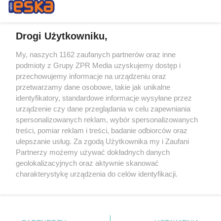
Drogi Użytkowniku,
My, naszych 1162 zaufanych partnerów oraz inne
Żaden utwór zamieszczony w serwisie nie może być powielany i
podmioty z Grupy ZPR Media uzyskujemy dostęp i
rozpowszechniany lub dalej rozpowszechniany w jakikolwiek sposób (w
przechowujemy informacje na urządzeniu oraz
tym także elektroniczny lub mechaniczny) na jakimkolwiek polu
eksploatacji w jakiejkolwiek formie, włącznie z umieszczaniem w
przetwarzamy dane osobowe, takie jak unikalne
Internecie bez pisemnej zgody właściciela praw. Jakiekolwiek użycie lub
identyfikatory, standardowe informacje wysyłane przez
wykorzystanie utworów w całości lub w części z naruszeniem prawa,
tzn. bez właściwej zgody, jest zabronione pod groźbą kary i może być
urządzenie czy dane przeglądania w celu zapewniania
ścigane prawnie.
spersonalizowanych reklam, wybór spersonalizowanych
treści, pomiar reklam i treści, badanie odbiorców oraz
ulepszanie usług. Za zgodą Użytkownika my i Zaufani
Partnerzy możemy używać dokładnych danych
geolokalizacyjnych oraz aktywnie skanować
charakterystykę urządzenia do celów identyfikacji.
Ponieważ cenimy Twoją prywatność, prosimy o zgodę na
O nas
korzystanie z tych technologii poprzez kliknięcie
Informacje prawne
„Akceptuję”. Zgoda jest dobrowolna i zawsze możesz ją
zmienić/wycofać klikając przycisk ustawień prywatności