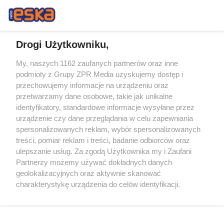
Drogi Użytkowniku,
My, naszych 1162 zaufanych partnerów oraz inne
Żaden utwór zamieszczony w serwisie nie może być powielany i
podmioty z Grupy ZPR Media uzyskujemy dostęp i
rozpowszechniany lub dalej rozpowszechniany w jakikolwiek sposób (w
przechowujemy informacje na urządzeniu oraz
tym także elektroniczny lub mechaniczny) na jakimkolwiek polu
eksploatacji w jakiejkolwiek formie, włącznie z umieszczaniem w
przetwarzamy dane osobowe, takie jak unikalne
Internecie bez pisemnej zgody właściciela praw. Jakiekolwiek użycie lub
identyfikatory, standardowe informacje wysyłane przez
wykorzystanie utworów w całości lub w części z naruszeniem prawa,
tzn. bez właściwej zgody, jest zabronione pod groźbą kary i może być
urządzenie czy dane przeglądania w celu zapewniania
ścigane prawnie.
spersonalizowanych reklam, wybór spersonalizowanych
treści, pomiar reklam i treści, badanie odbiorców oraz
ulepszanie usług. Za zgodą Użytkownika my i Zaufani
Partnerzy możemy używać dokładnych danych
geolokalizacyjnych oraz aktywnie skanować
charakterystykę urządzenia do celów identyfikacji.
Ponieważ cenimy Twoją prywatność, prosimy o zgodę na
O nas
korzystanie z tych technologii poprzez kliknięcie
Informacje prawne
„Akceptuję”. Zgoda jest dobrowolna i zawsze możesz ją