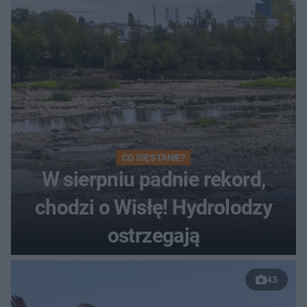
Toruniu
CO SIĘ STANIE?
W sierpniu padnie rekord,
chodzi o Wisłę! Hydrolodzy
ostrzegają
43