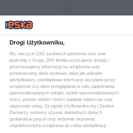
Drogi Użytkowniku,
My, naszych 1162 zaufanych partnerów oraz inne
Żaden utwór zamieszczony w serwisie nie może być powielany i
podmioty z Grupy ZPR Media uzyskujemy dostęp i
rozpowszechniany lub dalej rozpowszechniany w jakikolwiek sposób (w
przechowujemy informacje na urządzeniu oraz
tym także elektroniczny lub mechaniczny) na jakimkolwiek polu
eksploatacji w jakiejkolwiek formie, włącznie z umieszczaniem w
przetwarzamy dane osobowe, takie jak unikalne
Internecie bez pisemnej zgody właściciela praw. Jakiekolwiek użycie lub
identyfikatory, standardowe informacje wysyłane przez
wykorzystanie utworów w całości lub w części z naruszeniem prawa,
tzn. bez właściwej zgody, jest zabronione pod groźbą kary i może być
urządzenie czy dane przeglądania w celu zapewniania
ścigane prawnie.
spersonalizowanych reklam, wybór spersonalizowanych
treści, pomiar reklam i treści, badanie odbiorców oraz
ulepszanie usług. Za zgodą Użytkownika my i Zaufani
Partnerzy możemy używać dokładnych danych
geolokalizacyjnych oraz aktywnie skanować
charakterystykę urządzenia do celów identyfikacji.
Ponieważ cenimy Twoją prywatność, prosimy o zgodę na
O nas