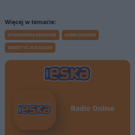
UTRUDNIENIA DROGOWE
KORKI GORZÓW
INWESTYCJE GORZOW
Radio Online