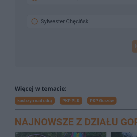
Sylwester Chęciński
kostrzyn nad odrą
PKP PLK
PKP Gorzów
NAJNOWSZE Z DZIAŁU G