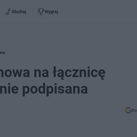
Słuchaj
Wygraj
ana
mowa na łącznicę
nie podpisana
Do