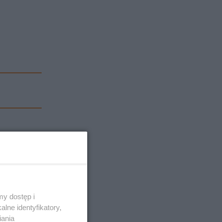
y dostęp i
lne identyfikatory,
iania