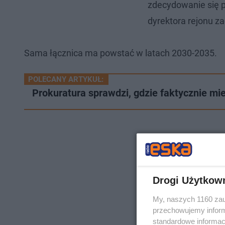
zdecydowanie się 
dyrektora rejonu z
Sama łącznica ma powstać w latach 2030-2035.
POLECANY ARTYKUŁ:
Prokuratura sprawdzi, gdzie faktycznie mi
Drogi Użytkow
My, naszych 1160 zau
przechowujemy informa
standardowe informac