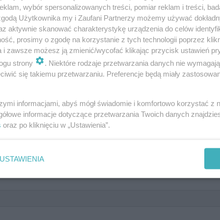
klam, wybór spersonalizowanych treści, pomiar reklam i treści, bad
 zgodą Użytkownika my i Zaufani Partnerzy możemy używać dokład
az aktywnie skanować charakterystykę urządzenia do celów identyfi
ść, prosimy o zgodę na korzystanie z tych technologii poprzez klikn
a i zawsze możesz ją zmienić/wycofać klikając przycisk ustawień pr
ogu strony
. Niektóre rodzaje przetwarzania danych nie wymagaj
iwić się takiemu przetwarzaniu. Preferencje będą miały zastosowanie
erial Stanisława Barei
szymi informacjami, abyś mógł świadomie i komfortowo korzystać z
gółowe informacje dotyczące przetwarzania Twoich danych znajdzi
s
oraz po kliknięciu w „Ustawienia”.
 serialu "Alternatywy 4"?
USTAWIENIA