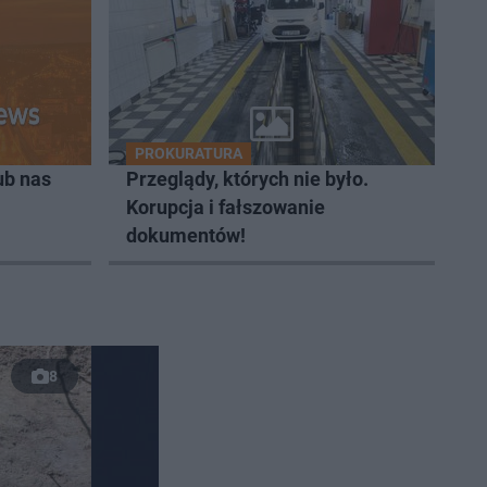
PROKURATURA
ub nas
Przeglądy, których nie było.
Korupcja i fałszowanie
dokumentów!
8