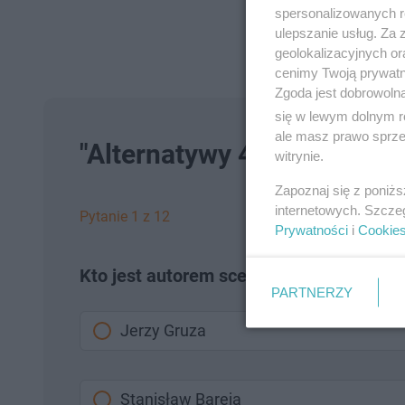
spersonalizowanych re
ulepszanie usług. Za
geolokalizacyjnych or
cenimy Twoją prywatno
Zgoda jest dobrowoln
się w lewym dolnym r
ale masz prawo sprzec
"Alternatywy 4" - kultowy s
witrynie.
Zapoznaj się z poniż
internetowych. Szcze
Pytanie 1 z 12
Prywatności
i
Cookie
Kto jest autorem scenariusza i reżyserem
PARTNERZY
Jerzy Gruza
Stanisław Bareja