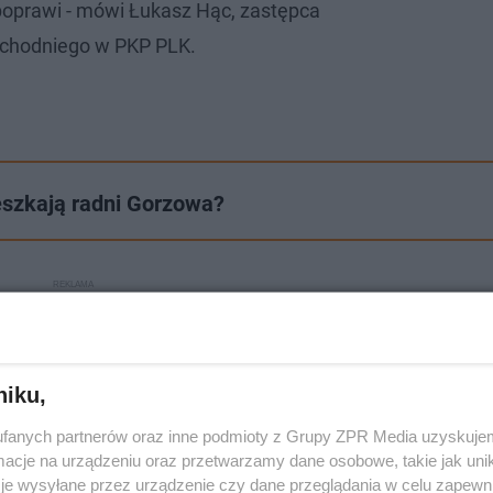
poprawi - mówi Łukasz Hąc, zastępca
achodniego w PKP PLK.
eszkają radni Gorzowa?
niku,
fanych partnerów oraz inne podmioty z Grupy ZPR Media uzyskujem
cje na urządzeniu oraz przetwarzamy dane osobowe, takie jak unika
je wysyłane przez urządzenie czy dane przeglądania w celu zapewn