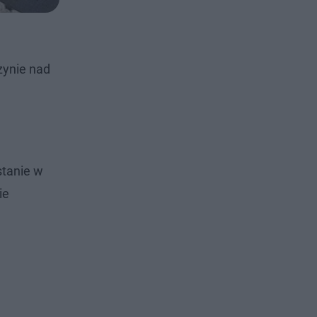
zynie nad
stanie w
ie