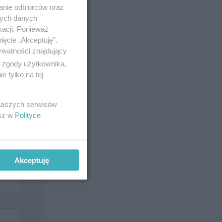
anie odbiorców oraz
nych danych
kacji. Ponieważ
ięcie „Akceptuję”.
ywatności znajdujący
ą zgody użytkownika,
 tylko na tej
 naszych serwisów
esz w
Polityce
Akceptuję