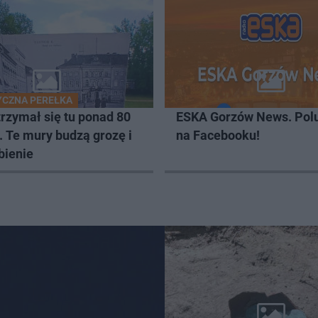
CZNA PEREŁKA
rzymał się tu ponad 80
ESKA Gorzów News. Pol
. Te mury budzą grozę i
na Facebooku!
bienie