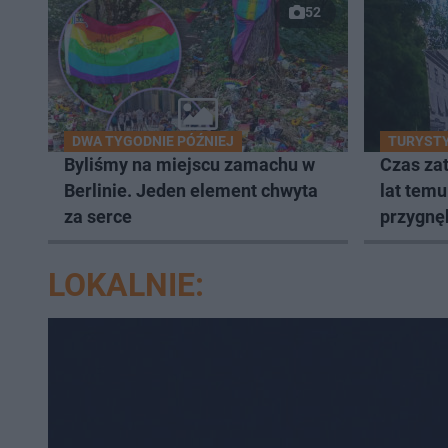
52
DWA TYGODNIE PÓŹNIEJ
TURYSTY
Byliśmy na miejscu zamachu w
Czas zat
Berlinie. Jeden element chwyta
lat temu
za serce
przygnę
LOKALNIE: