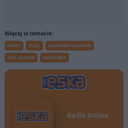
SPORT
ŻUŻEL
WALDEMAR SADOWSKI
STAL GORZÓW
GRAND PRIX
Radio Online