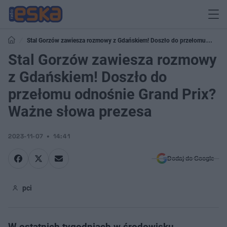
Stal Gorzów zawiesza rozmowy z Gdańskiem! Doszło do przełomu
odnośnie Grand Prix? Ważne słowa prezesa
Stal Gorzów zawiesza rozmowy
z Gdańskiem! Doszło do
przełomu odnośnie Grand Prix?
Ważne słowa prezesa
2023-11-07
14:41
Dodaj do Google
pci
W ostatnich tygodniach w środowisku