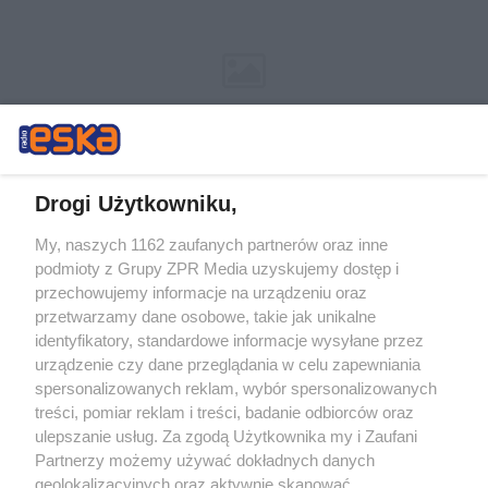
Drogi Użytkowniku,
My, naszych 1162 zaufanych partnerów oraz inne
Żaden utwór zamieszczony w serwisie nie może być powielany i
podmioty z Grupy ZPR Media uzyskujemy dostęp i
rozpowszechniany lub dalej rozpowszechniany w jakikolwiek sposób (w
przechowujemy informacje na urządzeniu oraz
tym także elektroniczny lub mechaniczny) na jakimkolwiek polu
eksploatacji w jakiejkolwiek formie, włącznie z umieszczaniem w
przetwarzamy dane osobowe, takie jak unikalne
Internecie bez pisemnej zgody właściciela praw. Jakiekolwiek użycie lub
identyfikatory, standardowe informacje wysyłane przez
wykorzystanie utworów w całości lub w części z naruszeniem prawa,
tzn. bez właściwej zgody, jest zabronione pod groźbą kary i może być
urządzenie czy dane przeglądania w celu zapewniania
ścigane prawnie.
spersonalizowanych reklam, wybór spersonalizowanych
treści, pomiar reklam i treści, badanie odbiorców oraz
ulepszanie usług. Za zgodą Użytkownika my i Zaufani
Partnerzy możemy używać dokładnych danych
geolokalizacyjnych oraz aktywnie skanować