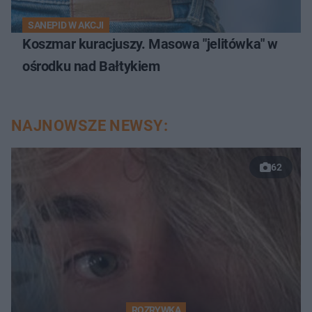
SANEPID W AKCJI
Koszmar kuracjuszy. Masowa "jelitówka" w
ośrodku nad Bałtykiem
NAJNOWSZE NEWSY:
62
ROZRYWKA