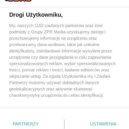
Drogi Użytkowniku,
My, naszych 1162 zaufanych partnerów oraz inne
Żaden utwór zamieszczony w serwisie nie może być powielany i
podmioty z Grupy ZPR Media uzyskujemy dostęp i
rozpowszechniany lub dalej rozpowszechniany w jakikolwiek sposób (w
przechowujemy informacje na urządzeniu oraz
tym także elektroniczny lub mechaniczny) na jakimkolwiek polu
eksploatacji w jakiejkolwiek formie, włącznie z umieszczaniem w
przetwarzamy dane osobowe, takie jak unikalne
Internecie bez pisemnej zgody właściciela praw. Jakiekolwiek użycie lub
identyfikatory, standardowe informacje wysyłane przez
wykorzystanie utworów w całości lub w części z naruszeniem prawa,
tzn. bez właściwej zgody, jest zabronione pod groźbą kary i może być
urządzenie czy dane przeglądania w celu zapewniania
ścigane prawnie.
spersonalizowanych reklam, wybór spersonalizowanych
treści, pomiar reklam i treści, badanie odbiorców oraz
ulepszanie usług. Za zgodą Użytkownika my i Zaufani
Partnerzy możemy używać dokładnych danych
geolokalizacyjnych oraz aktywnie skanować
charakterystykę urządzenia do celów identyfikacji.
Ponieważ cenimy Twoją prywatność, prosimy o zgodę na
O nas
korzystanie z tych technologii poprzez kliknięcie
Informacje prawne
„Akceptuję”. Zgoda jest dobrowolna i zawsze możesz ją
zmienić/wycofać klikając przycisk ustawień prywatności
PARTNERZY
USTAWIENIA
Nasze serwisy
znajdujący się w lewym dolnym rogu strony
. Niektóre