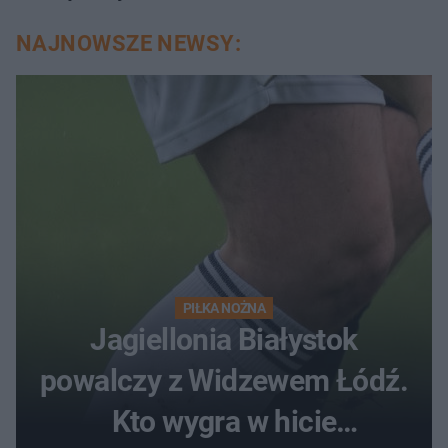
NAJNOWSZE NEWSY:
PIŁKA NOŻNA
Jagiellonia Białystok
powalczy z Widzewem Łódź.
Kto wygra w hicie