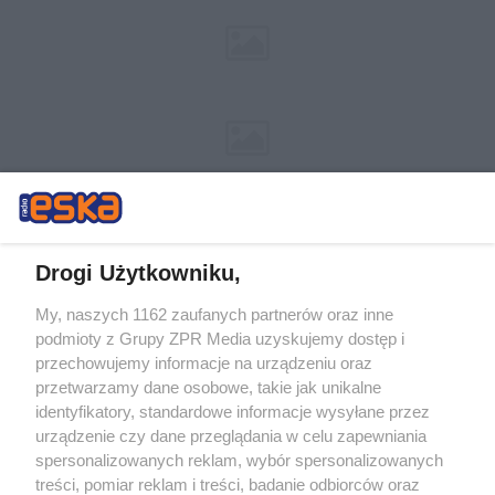
Drogi Użytkowniku,
My, naszych 1162 zaufanych partnerów oraz inne
Żaden utwór zamieszczony w serwisie nie może być powielany i
podmioty z Grupy ZPR Media uzyskujemy dostęp i
rozpowszechniany lub dalej rozpowszechniany w jakikolwiek sposób (w
tym także elektroniczny lub mechaniczny) na jakimkolwiek polu
przechowujemy informacje na urządzeniu oraz
eksploatacji w jakiejkolwiek formie, włącznie z umieszczaniem w
przetwarzamy dane osobowe, takie jak unikalne
Internecie bez pisemnej zgody właściciela praw. Jakiekolwiek użycie lub
identyfikatory, standardowe informacje wysyłane przez
wykorzystanie utworów w całości lub w części z naruszeniem prawa,
tzn. bez właściwej zgody, jest zabronione pod groźbą kary i może być
urządzenie czy dane przeglądania w celu zapewniania
ścigane prawnie.
spersonalizowanych reklam, wybór spersonalizowanych
treści, pomiar reklam i treści, badanie odbiorców oraz