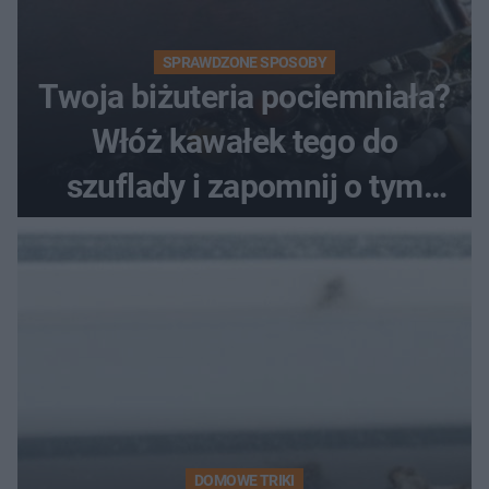
SPRAWDZONE SPOSOBY
Twoja biżuteria pociemniała?
Włóż kawałek tego do
szuflady i zapomnij o tym
problemie. Sposób na
pociemniałą biżuterię
DOMOWE TRIKI