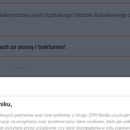
diatrycznej części Szpitalnego Oddziału Ratunkowego pr
kach ze słomą i traktorem!
niku,
fanych partnerów oraz inne podmioty z Grupy ZPR Media uzyskujem
cje na urządzeniu oraz przetwarzamy dane osobowe, takie jak unika
je wysyłane przez urządzenie czy dane przeglądania w celu zapewn