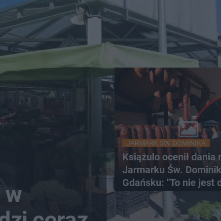
JARMARK ŚW. DOMINIKA
Książulo ocenił dania 
Jarmarku Św. Domini
Gdańsku: "To nie jest 
o w
Polaka"
dzi coraz