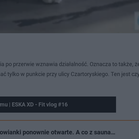
ia po przerwie wznawia działalność. Oznacza to także, ż
tylko w punkcie przy ulicy Czartoryskiego. Ten jest cz
mu | ESKA XD - Fit vlog #16
łowianki ponownie otwarte. A co z sauna…