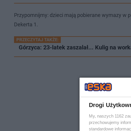
Przypomnijmy: dzieci mają pobierane wymazy w pe
Dekerta 1.
PRZECZYTAJ TAKŻE:
Górzyca: 23-latek zaszalał... Kulig na wor
Drogi Użytkow
My, naszych 1162 zau
przechowujemy informa
standardowe informac