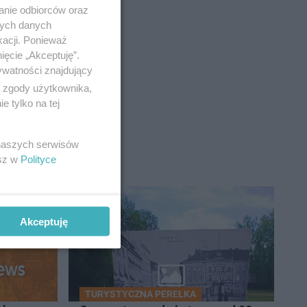
anie odbiorców oraz
nych danych
kacji. Ponieważ
ięcie „Akceptuję”.
ywatności znajdujący
ą zgody użytkownika,
 tylko na tej
 naszych serwisów
esz w
Polityce
Akceptuję
TURYSTYCZNA PEREŁKA