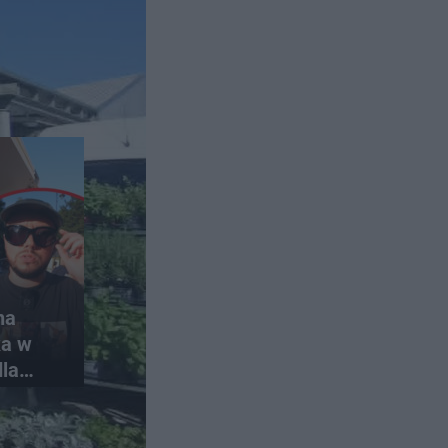
na
ka w
dla