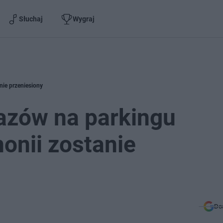
Słuchaj
Wygraj
nie przeniesiony
azów na parkingu
onii zostanie
Do