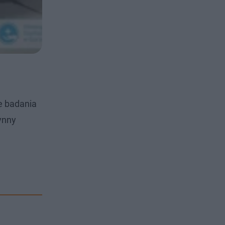
e badania
ynny