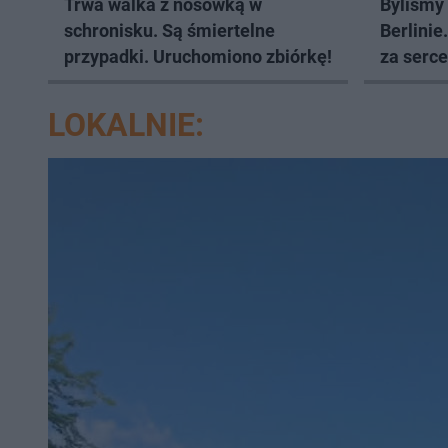
Trwa walka z nosówką w
Byliśmy
schronisku. Są śmiertelne
Berlinie
przypadki. Uruchomiono zbiórkę!
za serce
LOKALNIE: