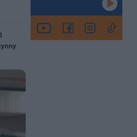
8
zynny