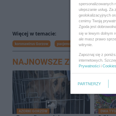
spersonalizowanych re
ulepszanie usług. Za
geolokalizacyjnych or
cenimy Twoją prywatno
Zgoda jest dobrowoln
się w lewym dolnym r
ale masz prawo sprzec
koronawirus Gorzow
pacjenci Gorzów
szpital Gorzó
witrynie.
Zapoznaj się z poniż
NAJNOWSZE Z DZIAŁU G
internetowych. Szcze
Prywatności
i
Cookie
PARTNERZY
AZORKI GORZÓW
DWA TYG