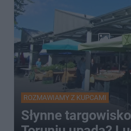
ROZMAWIAMY Z KUPCAMI
Słynne targowisk
Toruniu upada? Lu