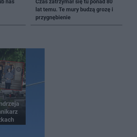
ub nas
Czas zatrzymał się tu ponad 80
lat temu. Te mury budzą grozę i
przygnębienie
ndrzeja
nikarz
zkach