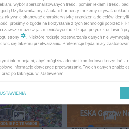
klam, wybór spersonalizowanych treści, pomiar reklam i treści, bad
 zgodą Użytkownika my i Zaufani Partnerzy możemy używać dokład
az aktywnie skanować charakterystykę urządzenia do celów identyfi
ść, prosimy o zgodę na korzystanie z tych technologii poprzez klikn
a i zawsze możesz ją zmienić/wycofać klikając przycisk ustawień pr
ogu strony
. Niektóre rodzaje przetwarzania danych nie wymagaj
iwić się takiemu przetwarzaniu. Preferencje będą miały zastosowanie
w
szymi informacjami, abyś mógł świadomie i komfortowo korzystać z
ORZÓW
gółowe informacje dotyczące przetwarzania Twoich danych znajdzi
s
oraz po kliknięciu w „Ustawienia”.
52
USTAWIENIA
ODNIE PO TRAGEDII