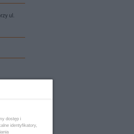
zy ul.
y dostęp i
lne identyfikatory,
iania