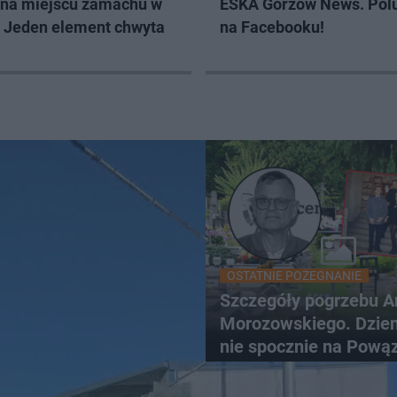
 na miejscu zamachu w
ESKA Gorzów News. Pol
. Jeden element chwyta
na Facebooku!
OSTATNIE POŻEGNANIE
Szczegóły pogrzebu A
Morozowskiego. Dzien
nie spocznie na Pową