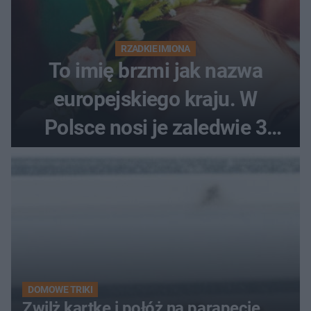
RZADKIE IMIONA
To imię brzmi jak nazwa
europejskiego kraju. W
Polsce nosi je zaledwie 3
kobiety
DOMOWE TRIKI
Zwilż kartkę i połóż na parapecie.