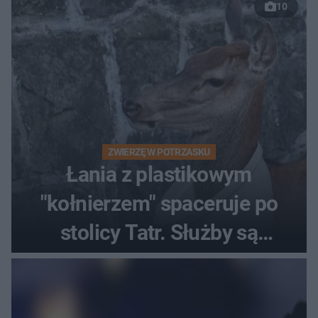
10
ZWIERZĘ W POTRZASKU
Łania z plastikowym
"kołnierzem" spaceruje po
stolicy Tatr. Służby są
bezradne