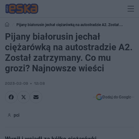
Pijany białorusin jechał ciężarówką na autostradzie A2. Został
zatrzymany. Co mu grozi? Najnowsze wieści
Pijany białorusin jechał
ciężarówką na autostradzie A2.
Został zatrzymany. Co mu
grozi? Najnowsze wieści
2023-02-09
12:08
Dodaj do Google
pci
Wypił i wsiadł za kółko ciężarówki.