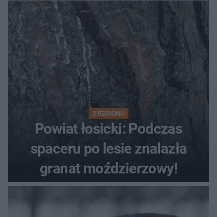
niedziela to petarda!
Z REGIONU
Powiat łosicki: Podczas
spaceru po lesie znalazła
granat moździerzowy!