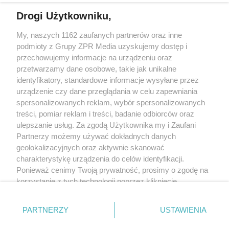
Drogi Użytkowniku,
My, naszych 1162 zaufanych partnerów oraz inne
Żaden utwór zamieszczony w serwisie nie może być powielany i
podmioty z Grupy ZPR Media uzyskujemy dostęp i
rozpowszechniany lub dalej rozpowszechniany w jakikolwiek sposób (w
tym także elektroniczny lub mechaniczny) na jakimkolwiek polu
przechowujemy informacje na urządzeniu oraz
eksploatacji w jakiejkolwiek formie, włącznie z umieszczaniem w Internecie
przetwarzamy dane osobowe, takie jak unikalne
bez pisemnej zgody właściciela praw. Jakiekolwiek użycie lub
wykorzystanie utworów w całości lub w części z naruszeniem prawa, tzn.
identyfikatory, standardowe informacje wysyłane przez
bez właściwej zgody, jest zabronione pod groźbą kary i może być ścigane
urządzenie czy dane przeglądania w celu zapewniania
prawnie.
spersonalizowanych reklam, wybór spersonalizowanych
treści, pomiar reklam i treści, badanie odbiorców oraz
ulepszanie usług. Za zgodą Użytkownika my i Zaufani
Partnerzy możemy używać dokładnych danych
geolokalizacyjnych oraz aktywnie skanować
charakterystykę urządzenia do celów identyfikacji.
O nas
Ponieważ cenimy Twoją prywatność, prosimy o zgodę na
korzystanie z tych technologii poprzez kliknięcie
Informacje prawne
„Akceptuję”. Zgoda jest dobrowolna i zawsze możesz ją
zmienić/wycofać klikając przycisk ustawień prywatności
Nasze serwisy
PARTNERZY
USTAWIENIA
znajdujący się w lewym dolnym rogu strony
. Niektóre
rodzaje przetwarzania danych nie wymagają zgody
© 2026 Grupa ZPR Media