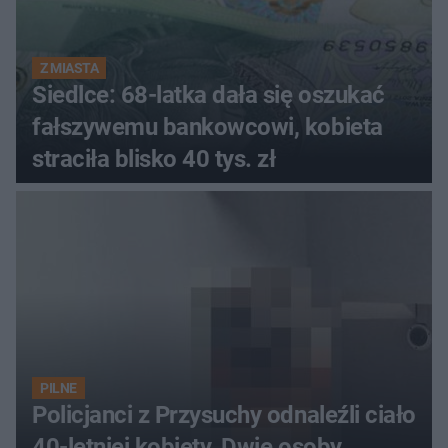
Z MIASTA
Siedlce: 68-latka dała się oszukać
fałszywemu bankowcowi, kobieta
straciła blisko 40 tys. zł
PILNE
Policjanci z Przysuchy odnaleźli ciało
40-letniej kobiety. Dwie osoby