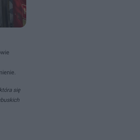
owie
mienie.
która się
ubuskich