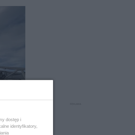
y dostęp i
lne identyfikatory,
iania