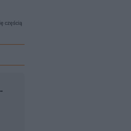
ię częścią
-