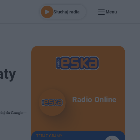
Słuchaj radia
Menu
aty
Radio Online
daj do Google
TERAZ GRAMY