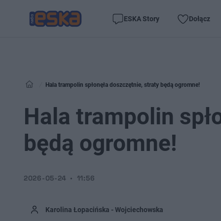
ESKA Story
Dołącz
Hala trampolin spłonęła doszczętnie, straty będą ogromne!
Hala trampolin spło
będą ogromne!
2026-05-24
11:56
Karolina Łopacińska - Wojciechowska