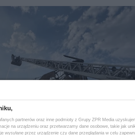
niku,
fanych partnerów oraz inne podmioty z Grupy ZPR Media uzyskujem
cje na urządzeniu oraz przetwarzamy dane osobowe, takie jak unika
je wysyłane przez urządzenie czy dane przeglądania w celu zapewn