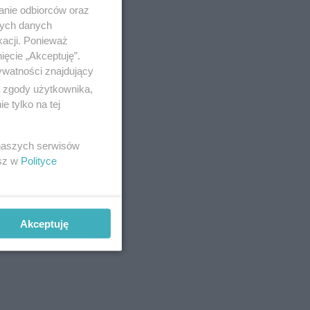
anie odbiorców oraz
nych danych
kacji. Ponieważ
ięcie „Akceptuję”.
rana. O
ywatności znajdujący
-u- to 9
ą zgody użytkownika,
 tylko na tej
 naszych serwisów
esz w
Polityce
Akceptuję