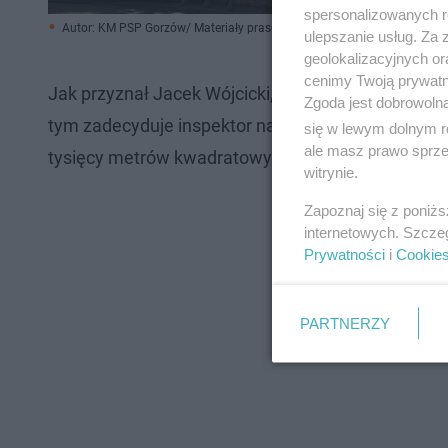
spersonalizowanych re
Autor: KM PSP Gorzów/ Materiały prasowe
ulepszanie usług. Za
geolokalizacyjnych or
cenimy Twoją prywatno
Jak przyznał Jacek Wójcicki, prezydent Gorzowa- z
Zgoda jest dobrowoln
tym zadecyduje inspektor nadzoru budowalnego. Po
się w lewym dolnym r
ale masz prawo sprzec
tysięcy metrów kwadratowych. Udało się je uratowa
witrynie.
Zapoznaj się z poniż
internetowych. Szcze
Prywatności
i
Cookie
PARTNERZY