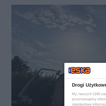
Drogi Użytkow
My, naszych 1160 zau
przechowujemy informa
standardowe informac