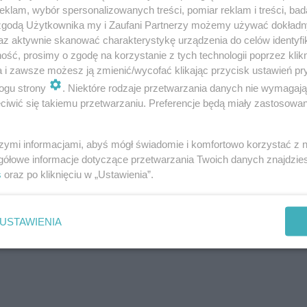
klam, wybór spersonalizowanych treści, pomiar reklam i treści, bad
 zgodą Użytkownika my i Zaufani Partnerzy możemy używać dokład
az aktywnie skanować charakterystykę urządzenia do celów identyfi
ść, prosimy o zgodę na korzystanie z tych technologii poprzez klikn
 hali zostały zgliszcza i prawdopodobnie zostanie rozeb
a i zawsze możesz ją zmienić/wycofać klikając przycisk ustawień pr
żar zagrażał sąsiednim halom m.in z biurami GRH i GOT
ogu strony
. Niektóre rodzaje przetwarzania danych nie wymagaj
iwić się takiemu przetwarzaniu. Preferencje będą miały zastosowanie
ć, ogień się nie przedostał.
szymi informacjami, abyś mógł świadomie i komfortowo korzystać z
gółowe informacje dotyczące przetwarzania Twoich danych znajdzi
s
oraz po kliknięciu w „Ustawienia”.
USTAWIENIA