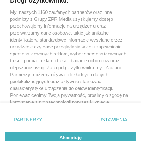
Drogi Użytkowniku,
My, naszych 1160 zaufanych partnerów oraz inne
Żaden utwór zamieszczony w serwisie nie może być powielany i
podmioty z Grupy ZPR Media uzyskujemy dostęp i
rozpowszechniany lub dalej rozpowszechniany w jakikolwiek sposób (w
tym także elektroniczny lub mechaniczny) na jakimkolwiek polu
przechowujemy informacje na urządzeniu oraz
eksploatacji w jakiejkolwiek formie, włącznie z umieszczaniem w Internecie
przetwarzamy dane osobowe, takie jak unikalne
bez pisemnej zgody właściciela praw. Jakiekolwiek użycie lub
wykorzystanie utworów w całości lub w części z naruszeniem prawa, tzn.
identyfikatory, standardowe informacje wysyłane przez
bez właściwej zgody, jest zabronione pod groźbą kary i może być ścigane
urządzenie czy dane przeglądania w celu zapewniania
prawnie.
spersonalizowanych reklam, wybór spersonalizowanych
treści, pomiar reklam i treści, badanie odbiorców oraz
ulepszanie usług. Za zgodą Użytkownika my i Zaufani
Partnerzy możemy używać dokładnych danych
geolokalizacyjnych oraz aktywnie skanować
charakterystykę urządzenia do celów identyfikacji.
O nas
Ponieważ cenimy Twoją prywatność, prosimy o zgodę na
korzystanie z tych technologii poprzez kliknięcie
Informacje prawne
„Akceptuję”. Zgoda jest dobrowolna i zawsze możesz ją
zmienić/wycofać klikając przycisk ustawień prywatności
Nasze serwisy
PARTNERZY
USTAWIENIA
znajdujący się w lewym dolnym rogu strony
. Niektóre
rodzaje przetwarzania danych nie wymagają zgody
© 2026 Grupa ZPR Media
Akceptuję
użytkownika, ale masz prawo sprzeciwić się takiemu