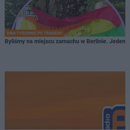
DWA TYGODNIE PO TRAGEDII
Byliśmy na miejscu zamachu w Berlinie. Jeden 