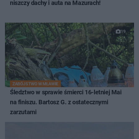
niszczy dachy i auta na Mazurach!
19
ZABÓJSTWO W MŁAWIE
Śledztwo w sprawie śmierci 16-letniej Mai
na finiszu. Bartosz G. z ostatecznymi
zarzutami