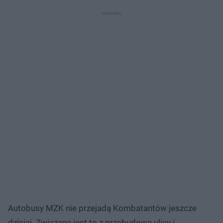
Autobusy MZK nie przejadą Kombatantów jeszcze
dzisiaj. Związane jest to z przebudową ulicy i