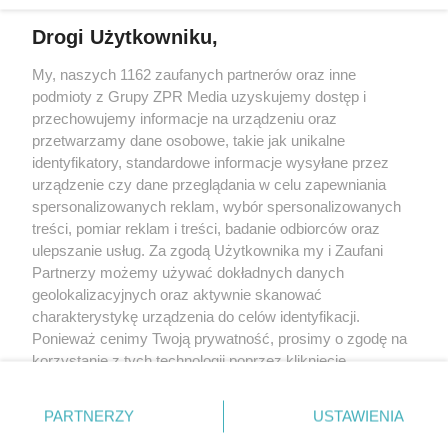
Drogi Użytkowniku,
My, naszych 1162 zaufanych partnerów oraz inne
Żaden utwór zamieszczony w serwisie nie może być powielany i
podmioty z Grupy ZPR Media uzyskujemy dostęp i
rozpowszechniany lub dalej rozpowszechniany w jakikolwiek sposób (w
tym także elektroniczny lub mechaniczny) na jakimkolwiek polu
przechowujemy informacje na urządzeniu oraz
eksploatacji w jakiejkolwiek formie, włącznie z umieszczaniem w Internecie
przetwarzamy dane osobowe, takie jak unikalne
bez pisemnej zgody właściciela praw. Jakiekolwiek użycie lub
wykorzystanie utworów w całości lub w części z naruszeniem prawa, tzn.
identyfikatory, standardowe informacje wysyłane przez
bez właściwej zgody, jest zabronione pod groźbą kary i może być ścigane
urządzenie czy dane przeglądania w celu zapewniania
prawnie.
spersonalizowanych reklam, wybór spersonalizowanych
treści, pomiar reklam i treści, badanie odbiorców oraz
ulepszanie usług. Za zgodą Użytkownika my i Zaufani
Partnerzy możemy używać dokładnych danych
geolokalizacyjnych oraz aktywnie skanować
charakterystykę urządzenia do celów identyfikacji.
O nas
Ponieważ cenimy Twoją prywatność, prosimy o zgodę na
korzystanie z tych technologii poprzez kliknięcie
Informacje prawne
„Akceptuję”. Zgoda jest dobrowolna i zawsze możesz ją
zmienić/wycofać klikając przycisk ustawień prywatności
Nasze serwisy
PARTNERZY
USTAWIENIA
znajdujący się w lewym dolnym rogu strony
. Niektóre