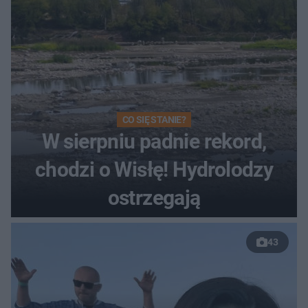
CO SIĘ STANIE?
W sierpniu padnie rekord,
chodzi o Wisłę! Hydrolodzy
ostrzegają
43