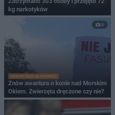
Zatrzymano 303 osoby i przejęto 72
kg narkotyków
22
NIEKOŃCZĄCA SIĘ OPOWIEŚĆ
Znów awantura o konie nad Morskim
Okiem. Zwierzęta dręczone czy nie?