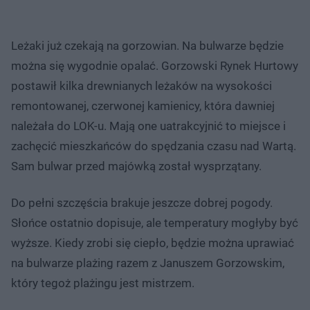
Leżaki już czekają na gorzowian. ​Na bulwarze będzie
można się wygodnie opalać. Gorzowski Rynek Hurtowy
postawił kilka drewnianych leżaków na wysokości
remontowanej, czerwonej kamienicy, która dawniej
należała do LOK-u. Mają one uatrakcyjnić to miejsce i
zachęcić mieszkańców do spędzania czasu nad Wartą.
Sam bulwar przed majówką został wysprzątany.
Do pełni szczęścia brakuje jeszcze dobrej pogody.
Słońce ostatnio dopisuje, ale temperatury mogłyby być
wyższe. Kiedy zrobi się ciepło, będzie można uprawiać
na bulwarze plażing razem z Januszem Gorzowskim,
który tegoż plażingu jest mistrzem.