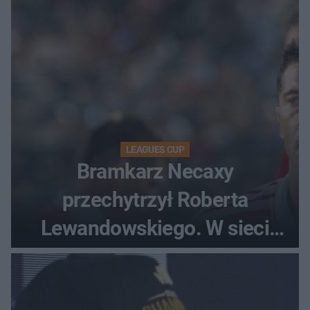
LEAGUES CUP
Bramkarz Necaxy
przechytrzył Roberta
Lewandowskiego. W sieci
krąży wideo z tego pojedynku