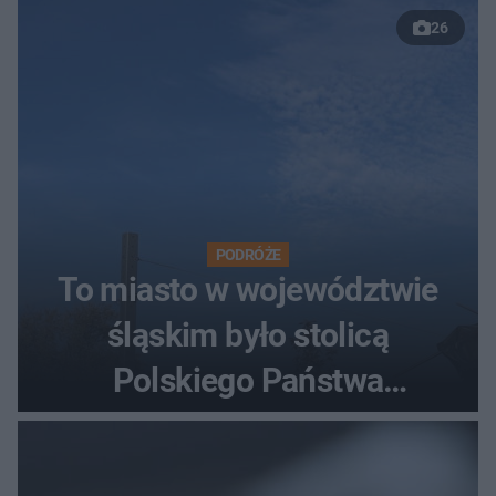
26
PODRÓŻE
To miasto w województwie
śląskim było stolicą
Polskiego Państwa
Podziemnego. Dziś zna je
każdy pielgrzym