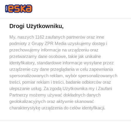
Drogi Użytkowniku,
My, naszych 1162 zaufanych partnerów oraz inne
Żaden utwór zamieszczony w serwisie nie może być powielany i
podmioty z Grupy ZPR Media uzyskujemy dostęp i
rozpowszechniany lub dalej rozpowszechniany w jakikolwiek sposób (w
tym także elektroniczny lub mechaniczny) na jakimkolwiek polu
przechowujemy informacje na urządzeniu oraz
eksploatacji w jakiejkolwiek formie, włącznie z umieszczaniem w
przetwarzamy dane osobowe, takie jak unikalne
Internecie bez pisemnej zgody właściciela praw. Jakiekolwiek użycie lub
identyfikatory, standardowe informacje wysyłane przez
wykorzystanie utworów w całości lub w części z naruszeniem prawa,
tzn. bez właściwej zgody, jest zabronione pod groźbą kary i może być
urządzenie czy dane przeglądania w celu zapewniania
ścigane prawnie.
spersonalizowanych reklam, wybór spersonalizowanych
treści, pomiar reklam i treści, badanie odbiorców oraz
ulepszanie usług. Za zgodą Użytkownika my i Zaufani
Partnerzy możemy używać dokładnych danych
geolokalizacyjnych oraz aktywnie skanować
charakterystykę urządzenia do celów identyfikacji.
Ponieważ cenimy Twoją prywatność, prosimy o zgodę na
O nas
korzystanie z tych technologii poprzez kliknięcie
Informacje prawne
„Akceptuję”. Zgoda jest dobrowolna i zawsze możesz ją