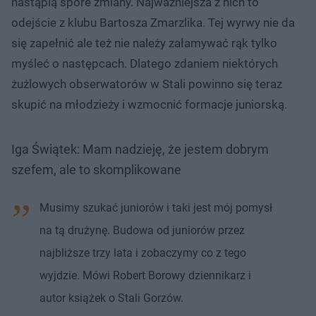
nastąpią spore zmiany. Najważniejsza z nich to
odejście z klubu Bartosza Zmarzlika. Tej wyrwy nie da
się zapełnić ale też nie należy załamywać rąk tylko
myśleć o następcach. Dlatego zdaniem niektórych
żużlowych obserwatorów w Stali powinno się teraz
skupić na młodzieży i wzmocnić formacje juniorską.
Iga Świątek: Mam nadzieję, że jestem dobrym
szefem, ale to skomplikowane
Musimy szukać juniorów i taki jest mój pomysł
na tą drużynę. Budowa od juniorów przez
najbliższe trzy lata i zobaczymy co z tego
wyjdzie. Mówi Robert Borowy dziennikarz i
autor książek o Stali Gorzów.