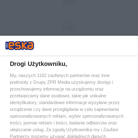
Drogi Użytkowniku,
My, naszych 1162 zaufanych partnerów oraz inne
Żaden utwór zamieszczony w serwisie nie może być powielany i
podmioty z Grupy ZPR Media uzyskujemy dostęp i
rozpowszechniany lub dalej rozpowszechniany w jakikolwiek sposób (w
przechowujemy informacje na urządzeniu oraz
tym także elektroniczny lub mechaniczny) na jakimkolwiek polu
eksploatacji w jakiejkolwiek formie, włącznie z umieszczaniem w
przetwarzamy dane osobowe, takie jak unikalne
Internecie bez pisemnej zgody właściciela praw. Jakiekolwiek użycie lub
identyfikatory, standardowe informacje wysyłane przez
wykorzystanie utworów w całości lub w części z naruszeniem prawa,
tzn. bez właściwej zgody, jest zabronione pod groźbą kary i może być
urządzenie czy dane przeglądania w celu zapewniania
ścigane prawnie.
spersonalizowanych reklam, wybór spersonalizowanych
treści, pomiar reklam i treści, badanie odbiorców oraz
ulepszanie usług. Za zgodą Użytkownika my i Zaufani
Partnerzy możemy używać dokładnych danych