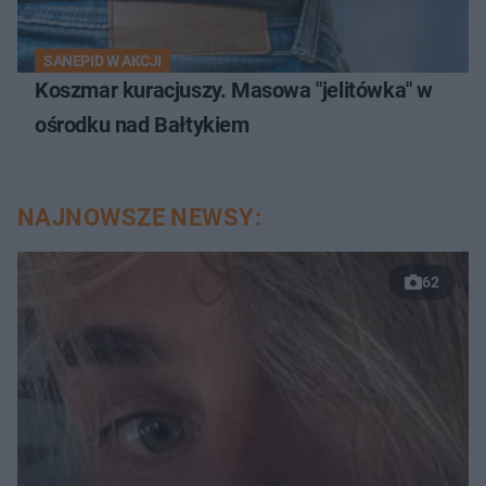
SANEPID W AKCJI
Koszmar kuracjuszy. Masowa "jelitówka" w
ośrodku nad Bałtykiem
NAJNOWSZE NEWSY:
62