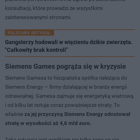
konsultacji, które prowadzi ze wszystkimi
zainteresowanymi stronami.
POLECANY ARTYKUŁ:
Gangsterzy hodowali w więzieniu dzikie zwierzęta.
"Całkowity brak kontroli"
Siemens Games pogrąża się w kryzysie
Siemens Gamesa to hiszpańska spółka należąca do
Siemens Energy — firmy działającej w branży energii
odnawialnej. Gamesa zajmuje się energetyką wiatrową
i od kilku lat notuje coraz poważniejsze straty. To
właśnie
za jej przyczyną Siemens Energy odnotował
stratę w wysokości aż 4,6 mld euro.
Taka sytuacja jest wynikiem nie tylko tego co się