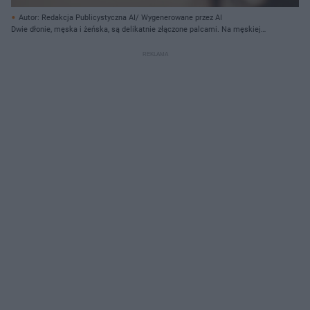
Autor: Redakcja Publicystyczna AI/ Wygenerowane przez AI
Dwie dłonie, męska i żeńska, są delikatnie złączone palcami. Na męskiej
dłoni, po lewej stronie kadru, widać obrączkę z żółtego złota na serdecznym
palcu. Na żeńskiej dłoni, po prawej stronie, na palcu serdecznym znajduje się
pierścionek z kamieniem szlachetnym osadzonym w koronie, również w
kolorze złotym. Kobieta ma na sobie białą koronkową suknię, której delikatne
zdobienia są widoczne na prawym brzegu zdjęcia. Tło jest rozmyte, z
widocznymi jasnymi punktami bokeh.