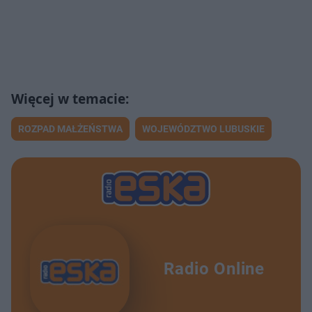
ROZPAD MAŁŻEŃSTWA
WOJEWÓDZTWO LUBUSKIE
Radio Online