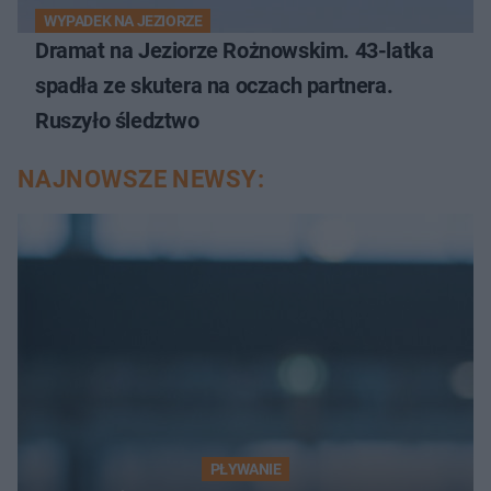
WYPADEK NA JEZIORZE
Dramat na Jeziorze Rożnowskim. 43-latka
spadła ze skutera na oczach partnera.
Ruszyło śledztwo
NAJNOWSZE NEWSY:
PŁYWANIE