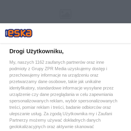
Drogi Użytkowniku,
My, naszych 1162 zaufanych partnerów oraz inne
Żaden utwór zamieszczony w serwisie nie może być powielany i
podmioty z Grupy ZPR Media uzyskujemy dostęp i
rozpowszechniany lub dalej rozpowszechniany w jakikolwiek sposób (w
tym także elektroniczny lub mechaniczny) na jakimkolwiek polu
przechowujemy informacje na urządzeniu oraz
eksploatacji w jakiejkolwiek formie, włącznie z umieszczaniem w Internecie
przetwarzamy dane osobowe, takie jak unikalne
bez pisemnej zgody właściciela praw. Jakiekolwiek użycie lub
wykorzystanie utworów w całości lub w części z naruszeniem prawa, tzn.
identyfikatory, standardowe informacje wysyłane przez
bez właściwej zgody, jest zabronione pod groźbą kary i może być ścigane
urządzenie czy dane przeglądania w celu zapewniania
prawnie.
spersonalizowanych reklam, wybór spersonalizowanych
treści, pomiar reklam i treści, badanie odbiorców oraz
ulepszanie usług. Za zgodą Użytkownika my i Zaufani
Partnerzy możemy używać dokładnych danych
geolokalizacyjnych oraz aktywnie skanować