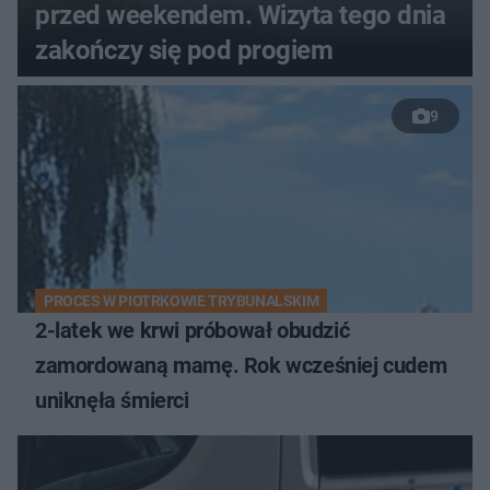
przed weekendem. Wizyta tego dnia
zakończy się pod progiem
9
PROCES W PIOTRKOWIE TRYBUNALSKIM
2-latek we krwi próbował obudzić
zamordowaną mamę. Rok wcześniej cudem
uniknęła śmierci