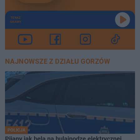
TERAZ
GRAMY
NAJNOWSZE Z DZIAŁU GORZÓW
POLICJA
Pijany jak bela na hulajnodze elektrycznej