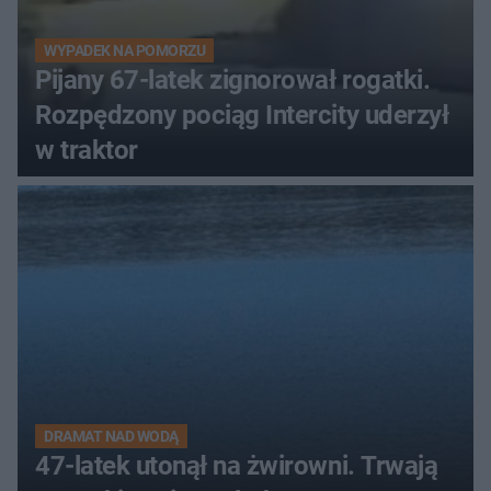
WYPADEK NA POMORZU
Pijany 67-latek zignorował rogatki.
Rozpędzony pociąg Intercity uderzył
w traktor
DRAMAT NAD WODĄ
47-latek utonął na żwirowni. Trwają