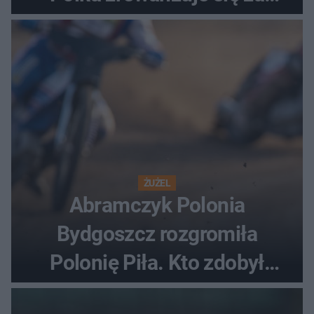
ostatnią porażkę?
ŻUŻEL
Abramczyk Polonia
Bydgoszcz rozgromiła
Polonię Piła. Kto zdobył
najwięcej punktów?