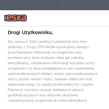
Drogi Użytkowniku,
My, naszych 1162 zaufanych partnerów oraz inne
Żaden utwór zamieszczony w serwisie nie może być powielany i
podmioty z Grupy ZPR Media uzyskujemy dostęp i
rozpowszechniany lub dalej rozpowszechniany w jakikolwiek sposób (w
tym także elektroniczny lub mechaniczny) na jakimkolwiek polu
przechowujemy informacje na urządzeniu oraz
eksploatacji w jakiejkolwiek formie, włącznie z umieszczaniem w
przetwarzamy dane osobowe, takie jak unikalne
Internecie bez pisemnej zgody właściciela praw. Jakiekolwiek użycie lub
identyfikatory, standardowe informacje wysyłane przez
wykorzystanie utworów w całości lub w części z naruszeniem prawa,
tzn. bez właściwej zgody, jest zabronione pod groźbą kary i może być
urządzenie czy dane przeglądania w celu zapewniania
ścigane prawnie.
spersonalizowanych reklam, wybór spersonalizowanych
treści, pomiar reklam i treści, badanie odbiorców oraz
ulepszanie usług. Za zgodą Użytkownika my i Zaufani
Partnerzy możemy używać dokładnych danych
geolokalizacyjnych oraz aktywnie skanować
charakterystykę urządzenia do celów identyfikacji.
Ponieważ cenimy Twoją prywatność, prosimy o zgodę na
O nas