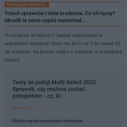
POLECANY ARTYKUŁ:
Trzech sprawców i dwie kradzieże. Co ich łączy?
Ukradli te same części samochod…
To oznacza, że Marcin F. będzie odpowiadał w
warunkach recydywy. Grozi mu za to od 5 do nawet 20
lat więzienia. Na proces czeka w areszcie, w warunkach
izolacji.
Testy do policji Multi Select 2023.
Sprawdź, czy możesz zostać
policjantem - cz. III
Pytanie 1 z 10
Chętnie czytam czasopisma techniczne