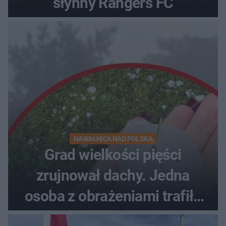
słynny Rangers FC
NAWAŁNICA NAD POLSKĄ
Grad wielkości pięści
zrujnował dachy. Jedna
osoba z obrażeniami trafiła
do szpitala