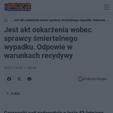
Jest akt oskarżenia wobec sprawcy śmiertelnego wypadku. Odpowie w
warunkach recydywy
Jest akt oskarżenia wobec
sprawcy śmiertelnego
wypadku. Odpowie w
warunkach recydywy
2025-02-07
10:34
Dodaj do Google
K.Bar
Gorzowski sąd zadecyduje o losie 43-letniego