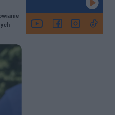
owianie
łych