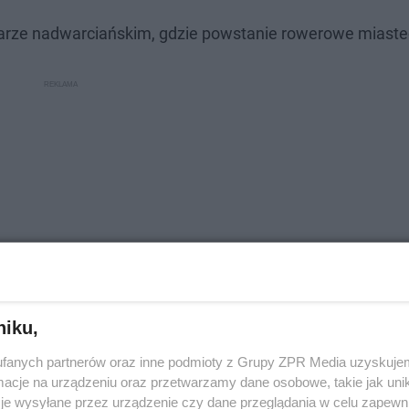
arze nadwarciańskim, gdzie powstanie rowerowe miaste
niku,
fanych partnerów oraz inne podmioty z Grupy ZPR Media uzyskujem
smartfona aplikację Aktywne Miasta i po zalogowaniu w
cje na urządzeniu oraz przetwarzamy dane osobowe, takie jak unika
hamiać ją za każdym razem, kiedy wsiadamy na rower.
je wysyłane przez urządzenie czy dane przeglądania w celu zapewn