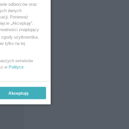
anie odbiorców oraz
nych danych
kacji. Ponieważ
ięcie „Akceptuję”.
ywatności znajdujący
ą zgody użytkownika,
 tylko na tej
 naszych serwisów
esz w
Polityce
Akceptuję