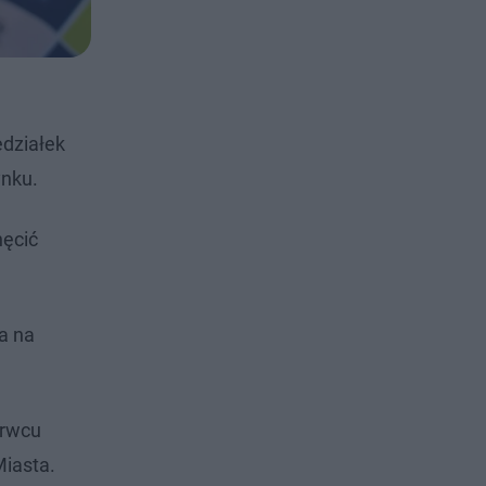
edziałek
ynku.
hęcić
a na
erwcu
Miasta.