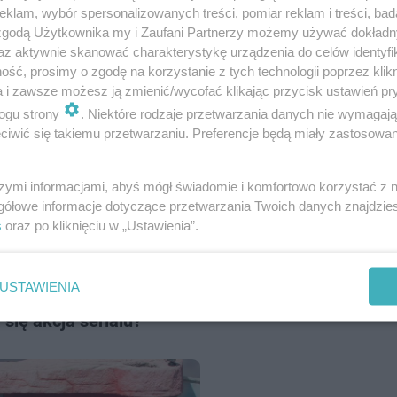
klam, wybór spersonalizowanych treści, pomiar reklam i treści, bad
 zgodą Użytkownika my i Zaufani Partnerzy możemy używać dokład
az aktywnie skanować charakterystykę urządzenia do celów identyfi
e ruszą inwestycje
ść, prosimy o zgodę na korzystanie z tych technologii poprzez klikn
a i zawsze możesz ją zmienić/wycofać klikając przycisk ustawień pr
ogu strony
. Niektóre rodzaje przetwarzania danych nie wymagaj
iwić się takiemu przetwarzaniu. Preferencje będą miały zastosowanie
dobrze je pamiętasz?
szymi informacjami, abyś mógł świadomie i komfortowo korzystać z
gółowe informacje dotyczące przetwarzania Twoich danych znajdzi
s
oraz po kliknięciu w „Ustawienia”.
 pewnością „Flinstonowie”. Jak nazywało się
USTAWIENIA
się akcja serialu?