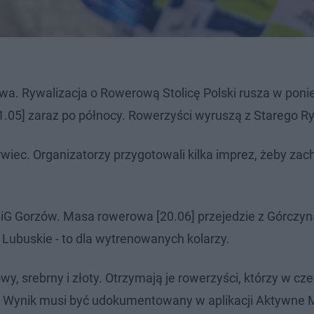
wa​. Rywalizacja o Rowerową Stolicę Polski rusza w poni
31.05] zaraz po północy. Rowerzyści wyruszą z Starego R
wiec. Organizatorzy przygotowali kilka imprez, żeby zac
BiG Gorzów. Masa rowerowa [20.06] przejedzie z Górczyn
Lubuskie - to dla wytrenowanych kolarzy.
wy, srebrny i złoty. Otrzymają je rowerzyści, którzy w cz
w. Wynik musi być udokumentowany w aplikacji Aktywne 