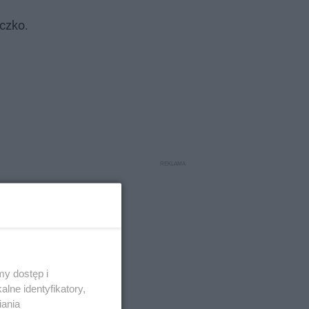
czko.
y dostęp i
ybrać
lne identyfikatory,
iania