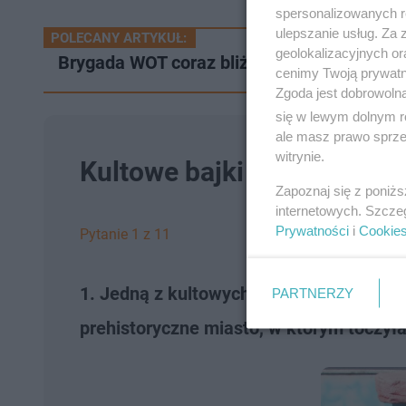
spersonalizowanych re
ulepszanie usług. Za
POLECANY ARTYKUŁ:
geolokalizacyjnych or
Brygada WOT coraz bliżej Gorzowa. Wkrótc
cenimy Twoją prywatno
Zgoda jest dobrowoln
się w lewym dolnym r
ale masz prawo sprzec
witrynie.
Kultowe bajki lat 90. Jak 
Zapoznaj się z poniż
internetowych. Szcze
Prywatności
i
Cookie
Pytanie 1 z 11
1. Jedną z kultowych bajek lat 90. są z
PARTNERZY
prehistoryczne miasto, w którym toczyła 