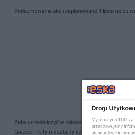
Podsumowanie akcji zaplanowano 4 lipca na bulw
Drogi Użytkow
My, naszych 1162 zau
Żeby uczestniczyć w zabawie należy ściągnąć na 
przechowujemy informa
Gorzów. Po tym trzeba tylko pamiętać, żeby uruc
standardowe informac