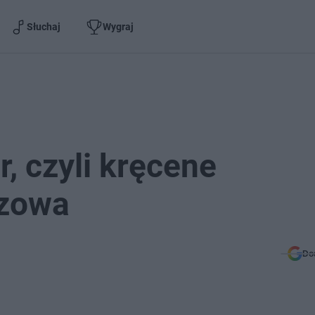
Słuchaj
Wygraj
, czyli kręcene
rzowa
Do