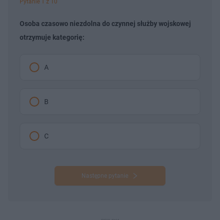
Pytanie 1 z 10
Osoba czasowo niezdolna do czynnej służby wojskowej
otrzymuje kategorię:
A
B
C
Następne pytanie