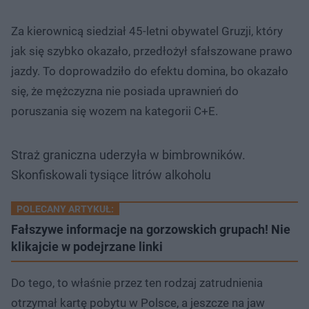
Za kierownicą siedział 45-letni obywatel Gruzji, który
jak się szybko okazało, przedłożył sfałszowane prawo
jazdy. To doprowadziło do efektu domina, bo okazało
się, że mężczyzna nie posiada uprawnień do
poruszania się wozem na kategorii C+E.
Straż graniczna uderzyła w bimbrowników.
Skonfiskowali tysiące litrów alkoholu
POLECANY ARTYKUŁ:
Fałszywe informacje na gorzowskich grupach! Nie
klikajcie w podejrzane linki
Do tego, to właśnie przez ten rodzaj zatrudnienia
otrzymał kartę pobytu w Polsce, a jeszcze na jaw