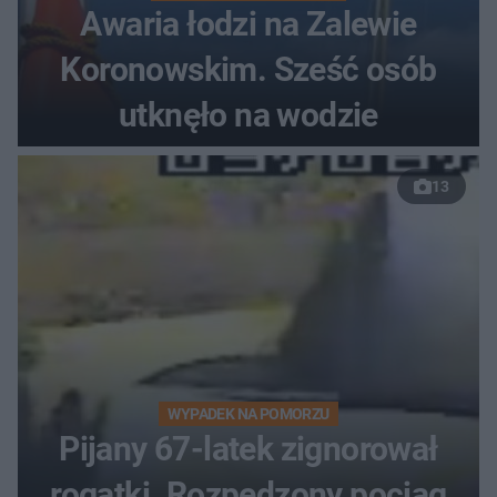
Awaria łodzi na Zalewie
Koronowskim. Sześć osób
utknęło na wodzie
13
WYPADEK NA POMORZU
Pijany 67-latek zignorował
rogatki. Rozpędzony pociąg