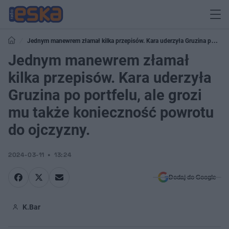
Jednym manewrem złamał kilka przepisów. Kara uderzyła Gruzina po
portfelu, ale grozi mu także konieczność powrotu do ojczyzny.
Jednym manewrem złamał
kilka przepisów. Kara uderzyła
Gruzina po portfelu, ale grozi
mu także konieczność powrotu
do ojczyzny.
2024-03-11
13:24
Dodaj do Google
K.Bar