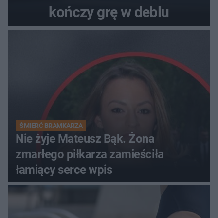
kończy grę w deblu
ŚMIERĆ BRAMKARZA
Nie żyje Mateusz Bąk. Żona
zmarłego piłkarza zamieściła
łamiący serce wpis