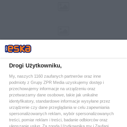
Drogi Użytkowniku,
My, naszych 1160 zaufanych partnerów oraz inne
Żaden utwór zamieszczony w serwisie nie może być powielany i
podmioty z Grupy ZPR Media uzyskujemy dostęp i
rozpowszechniany lub dalej rozpowszechniany w jakikolwiek sposób (w
tym także elektroniczny lub mechaniczny) na jakimkolwiek polu
przechowujemy informacje na urządzeniu oraz
eksploatacji w jakiejkolwiek formie, włącznie z umieszczaniem w
przetwarzamy dane osobowe, takie jak unikalne
Internecie bez pisemnej zgody właściciela praw. Jakiekolwiek użycie lub
identyfikatory, standardowe informacje wysyłane przez
wykorzystanie utworów w całości lub w części z naruszeniem prawa,
tzn. bez właściwej zgody, jest zabronione pod groźbą kary i może być
urządzenie czy dane przeglądania w celu zapewniania
ścigane prawnie.
spersonalizowanych reklam, wybór spersonalizowanych
treści, pomiar reklam i treści, badanie odbiorców oraz
ulepszanie usług. Za zgodą Użytkownika my i Zaufani