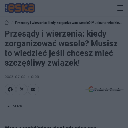
Przesądy i wierzenia: kiedy zorganizować wesele? Musisz to wiedzieć
jeśli chcesz mieć szczęśliwy związek!
Przesądy i wierzenia: kiedy
zorganizować wesele? Musisz
to wiedzieć jeśli chcesz mieć
szczęśliwy związek!
2023-07-02
9:28
Dodaj do Google
M.Pa
Wraz z nadejściem ciepłych miesięcy