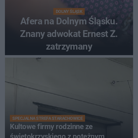
DOLNY ŚLĄSK
Afera na Dolnym Śląsku.
Znany adwokat Ernest Z.
zatrzymany
SPECJALNA STREFA STARACHOWICE
Kultowe firmy rodzinne ze
świętokrzyskiego z potężnym