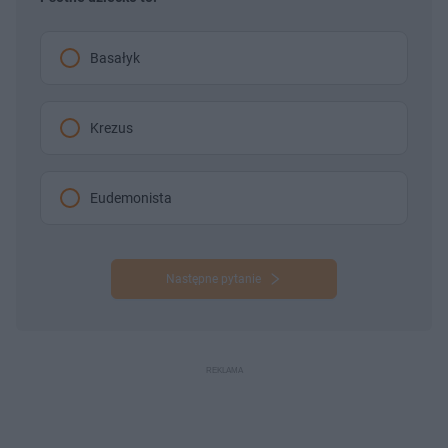
Basałyk
Krezus
Eudemonista
Następne pytanie