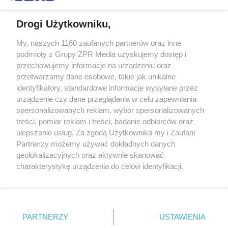
Drogi Użytkowniku,
My, naszych 1160 zaufanych partnerów oraz inne
Żaden utwór zamieszczony w serwisie nie może być powielany i
podmioty z Grupy ZPR Media uzyskujemy dostęp i
rozpowszechniany lub dalej rozpowszechniany w jakikolwiek sposób (w
tym także elektroniczny lub mechaniczny) na jakimkolwiek polu
przechowujemy informacje na urządzeniu oraz
eksploatacji w jakiejkolwiek formie, włącznie z umieszczaniem w
przetwarzamy dane osobowe, takie jak unikalne
Internecie bez pisemnej zgody właściciela praw. Jakiekolwiek użycie lub
identyfikatory, standardowe informacje wysyłane przez
wykorzystanie utworów w całości lub w części z naruszeniem prawa,
tzn. bez właściwej zgody, jest zabronione pod groźbą kary i może być
urządzenie czy dane przeglądania w celu zapewniania
ścigane prawnie.
spersonalizowanych reklam, wybór spersonalizowanych
treści, pomiar reklam i treści, badanie odbiorców oraz
ulepszanie usług. Za zgodą Użytkownika my i Zaufani
Partnerzy możemy używać dokładnych danych
geolokalizacyjnych oraz aktywnie skanować
charakterystykę urządzenia do celów identyfikacji.
Ponieważ cenimy Twoją prywatność, prosimy o zgodę na
O nas
korzystanie z tych technologii poprzez kliknięcie
Informacje prawne
„Akceptuję”. Zgoda jest dobrowolna i zawsze możesz ją
zmienić/wycofać klikając przycisk ustawień prywatności
PARTNERZY
USTAWIENIA
Nasze serwisy
znajdujący się w lewym dolnym rogu strony
. Niektóre