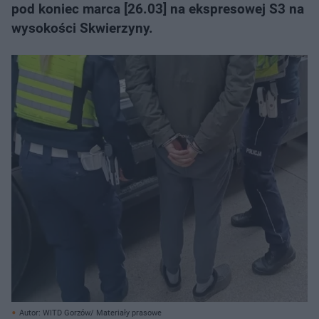
pod koniec marca [26.03] na ekspresowej S3 na
wysokości Skwierzyny.
Autor: WITD Gorzów/ Materiały prasowe