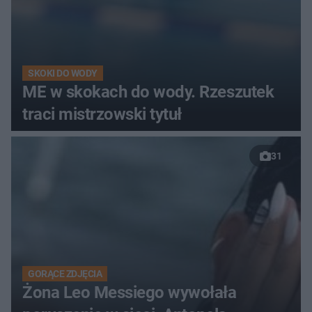
SKOKI DO WODY
ME w skokach do wody. Rzeszutek
traci mistrzowski tytuł
31
GORĄCE ZDJĘCIA
Żona Leo Messiego wywołała