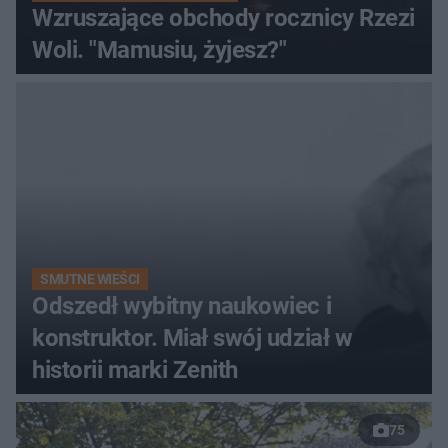
Wzruszające obchody rocznicy Rzezi
Woli. "Mamusiu, żyjesz?"
SMUTNE WIEŚCI
Odszedł wybitny naukowiec i
konstruktor. Miał swój udział w
historii marki Zenith
75