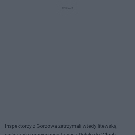
Inspektorzy z Gorzowa zatrzymali wtedy litewską
ciężarówkę przewożącą towar z Polski do Włoch.