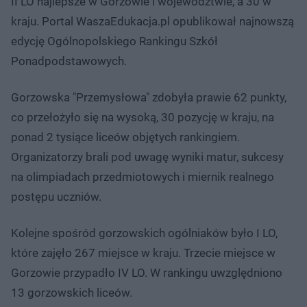
II LO najlepsze w Gorzowie i województwie, a 30 w
kraju.​ Portal WaszaEdukacja.pl opublikował najnowszą
edycję Ogólnopolskiego Rankingu Szkół
Ponadpodstawowych.
Gorzowska "Przemysłowa" zdobyła prawie 62 punkty,
co przełożyło się na wysoką, 30 pozycję w kraju, na
ponad 2 tysiące liceów objętych rankingiem.
Organizatorzy brali pod uwagę wyniki matur, sukcesy
na olimpiadach przedmiotowych i miernik realnego
postępu uczniów.
Kolejne spośród gorzowskich ogólniaków było I LO,
które zajęło 267 miejsce w kraju. Trzecie miejsce w
Gorzowie przypadło IV LO. W rankingu uwzględniono
13 gorzowskich liceów.