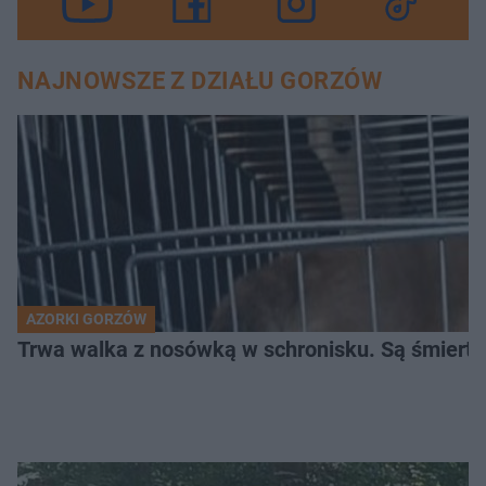
NAJNOWSZE Z DZIAŁU GORZÓW
AZORKI GORZÓW
Trwa walka z nosówką w schronisku. Są śmierte