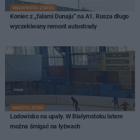
WIADOMOŚCI Z DRÓG
Koniec z „falami Dunaju” na A1. Rusza długo
wyczekiwany remont autostrady
MIASTO LATEM
Lodowisko na upały. W Białymstoku latem
można śmigać na łyżwach