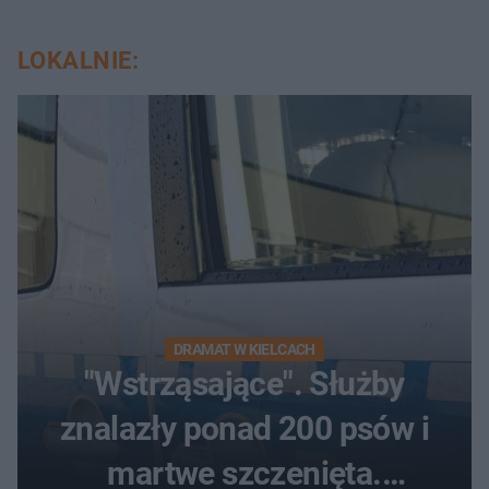
LOKALNIE:
DRAMAT W KIELCACH
"Wstrząsające". Służby
znalazły ponad 200 psów i
martwe szczenięta.