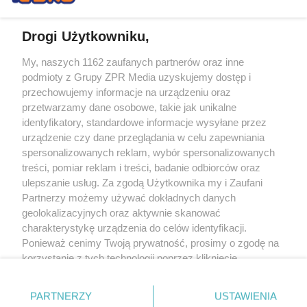
Drogi Użytkowniku,
My, naszych 1162 zaufanych partnerów oraz inne
Żaden utwór zamieszczony w serwisie nie może być powielany i
podmioty z Grupy ZPR Media uzyskujemy dostęp i
rozpowszechniany lub dalej rozpowszechniany w jakikolwiek sposób (w
tym także elektroniczny lub mechaniczny) na jakimkolwiek polu
przechowujemy informacje na urządzeniu oraz
eksploatacji w jakiejkolwiek formie, włącznie z umieszczaniem w Internecie
przetwarzamy dane osobowe, takie jak unikalne
bez pisemnej zgody właściciela praw. Jakiekolwiek użycie lub
wykorzystanie utworów w całości lub w części z naruszeniem prawa, tzn.
identyfikatory, standardowe informacje wysyłane przez
bez właściwej zgody, jest zabronione pod groźbą kary i może być ścigane
urządzenie czy dane przeglądania w celu zapewniania
prawnie.
spersonalizowanych reklam, wybór spersonalizowanych
treści, pomiar reklam i treści, badanie odbiorców oraz
ulepszanie usług. Za zgodą Użytkownika my i Zaufani
Partnerzy możemy używać dokładnych danych
geolokalizacyjnych oraz aktywnie skanować
charakterystykę urządzenia do celów identyfikacji.
O nas
Ponieważ cenimy Twoją prywatność, prosimy o zgodę na
korzystanie z tych technologii poprzez kliknięcie
Informacje prawne
„Akceptuję”. Zgoda jest dobrowolna i zawsze możesz ją
zmienić/wycofać klikając przycisk ustawień prywatności
Nasze serwisy
PARTNERZY
USTAWIENIA
znajdujący się w lewym dolnym rogu strony
. Niektóre