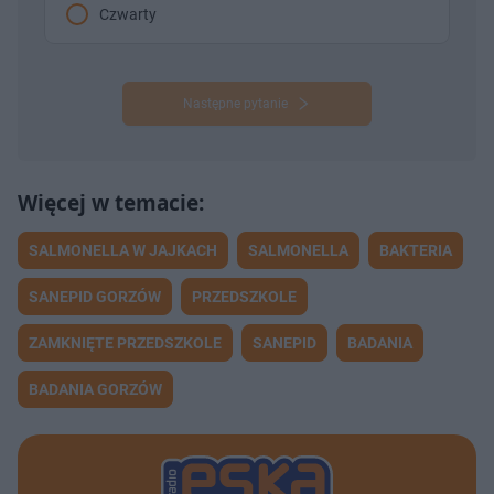
Czwarty
Następne pytanie
SALMONELLA W JAJKACH
SALMONELLA
BAKTERIA
SANEPID GORZÓW
PRZEDSZKOLE
ZAMKNIĘTE PRZEDSZKOLE
SANEPID
BADANIA
BADANIA GORZÓW