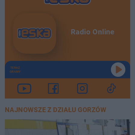
Radio Online
TERAZ
GRAMY
NAJNOWSZE Z DZIAŁU GORZÓW