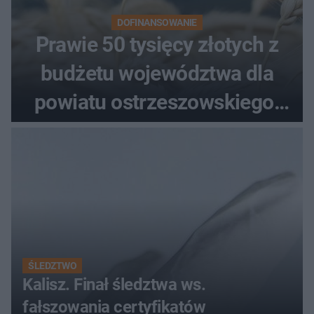
DOFINANSOWANIE
Prawie 50 tysięcy złotych z
budżetu województwa dla
powiatu ostrzeszowskiego.
Pieniądze trafią do czterech
organizacji
ŚLEDZTWO
Kalisz. Finał śledztwa ws.
fałszowania certyfikatów