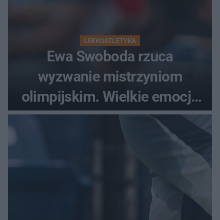
LEKKOATLETYKA
Ewa Swoboda rzuca
wyzwanie mistrzyniom
olimpijskim. Wielkie emocje
podczas Silesia Memoriału
Kamili Skolimowskiej