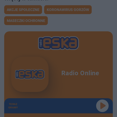
AKCJE SPOŁECZNE
KORONAWIRUS GORZÓW
MASECZKI OCHRONNE
Radio Online
TERAZ
GRAMY