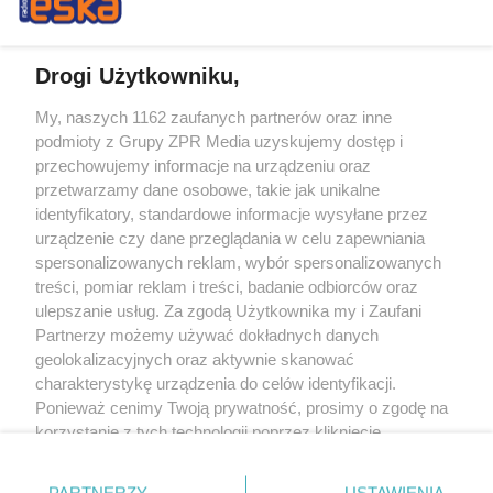
Drogi Użytkowniku,
My, naszych 1162 zaufanych partnerów oraz inne
Żaden utwór zamieszczony w serwisie nie może być powielany i
podmioty z Grupy ZPR Media uzyskujemy dostęp i
rozpowszechniany lub dalej rozpowszechniany w jakikolwiek sposób (w
tym także elektroniczny lub mechaniczny) na jakimkolwiek polu
przechowujemy informacje na urządzeniu oraz
eksploatacji w jakiejkolwiek formie, włącznie z umieszczaniem w Internecie
przetwarzamy dane osobowe, takie jak unikalne
bez pisemnej zgody właściciela praw. Jakiekolwiek użycie lub
wykorzystanie utworów w całości lub w części z naruszeniem prawa, tzn.
identyfikatory, standardowe informacje wysyłane przez
bez właściwej zgody, jest zabronione pod groźbą kary i może być ścigane
urządzenie czy dane przeglądania w celu zapewniania
prawnie.
spersonalizowanych reklam, wybór spersonalizowanych
treści, pomiar reklam i treści, badanie odbiorców oraz
ulepszanie usług. Za zgodą Użytkownika my i Zaufani
Partnerzy możemy używać dokładnych danych
geolokalizacyjnych oraz aktywnie skanować
charakterystykę urządzenia do celów identyfikacji.
O nas
Ponieważ cenimy Twoją prywatność, prosimy o zgodę na
korzystanie z tych technologii poprzez kliknięcie
Informacje prawne
„Akceptuję”. Zgoda jest dobrowolna i zawsze możesz ją
zmienić/wycofać klikając przycisk ustawień prywatności
Nasze serwisy
PARTNERZY
USTAWIENIA