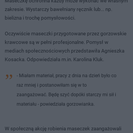
Maseczkę ochronna każdy może wykonać we własnym
zakresie. Wystarczy bawełniany ręcznik lub... np.
bielizna i trochę pomysłowości.
Oczywiście maseczki przygotowane przez gorzowskie
krawcowe są w pełni profesjonalne. Pomysł w
mediach społecznościowych przedstawiła Agnieszka
Kosacka. Odpowiedziała m.in. Karolina Kluk.
- Miałam materiał, pracy z dnia na dzień było co
raz mniej i postanowiłam się w to
zaangażować. Będę szyć dopóki starczy mi sił i
materiału - powiedziała gorzowianka.
W społeczną akcję robienia maseczek zaangażowali