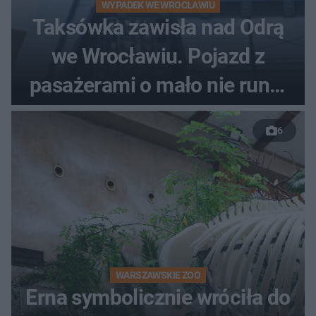
WYPADEK WE WROCŁAWIU
Taksówka zawisła nad Odrą
we Wrocławiu. Pojazd z
pasażerami o mało nie runął
do rzeki
6
WARSZAWSKIE ZOO
Erna symbolicznie wróciła do