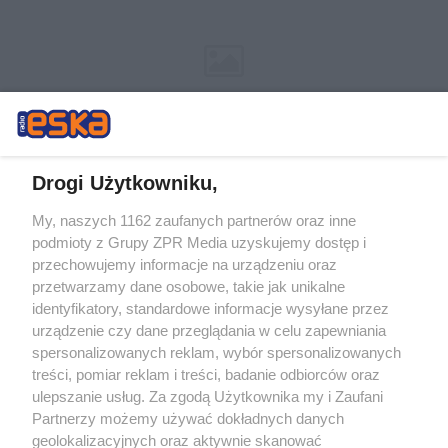
Drogi Użytkowniku,
My, naszych 1162 zaufanych partnerów oraz inne
Żaden utwór zamieszczony w serwisie nie może być powielany i
podmioty z Grupy ZPR Media uzyskujemy dostęp i
rozpowszechniany lub dalej rozpowszechniany w jakikolwiek sposób (w
tym także elektroniczny lub mechaniczny) na jakimkolwiek polu
przechowujemy informacje na urządzeniu oraz
eksploatacji w jakiejkolwiek formie, włącznie z umieszczaniem w
przetwarzamy dane osobowe, takie jak unikalne
Internecie bez pisemnej zgody właściciela praw. Jakiekolwiek użycie lub
identyfikatory, standardowe informacje wysyłane przez
wykorzystanie utworów w całości lub w części z naruszeniem prawa,
tzn. bez właściwej zgody, jest zabronione pod groźbą kary i może być
urządzenie czy dane przeglądania w celu zapewniania
ścigane prawnie.
spersonalizowanych reklam, wybór spersonalizowanych
treści, pomiar reklam i treści, badanie odbiorców oraz
ulepszanie usług. Za zgodą Użytkownika my i Zaufani
Partnerzy możemy używać dokładnych danych
geolokalizacyjnych oraz aktywnie skanować