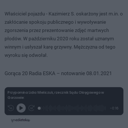
Właściciel pojazdu - Kazimierz S. oskarżony jest m.in. o
zakłócanie spokoju publicznego i wywoływanie
zgorszenia przez prezentowanie zdjęć martwych
płodów. W październiku 2020 roku został uznanym
winnym i usłyszał karę grzywny. Mężczyzna od tego
wyroku się odwołał.
Gorąca 20 Radia ESKA – notowanie 08.01.2021
Przypomina Lidia Wieliczuk, rzecznik Sądu Okręgowego w
Gorzowie:
L
P
P
P
-
0:16
G
o
r
r
o
z
r
a
z
z
o
a
d
e
e
s
j
t
e
w
w
a
d
i
i