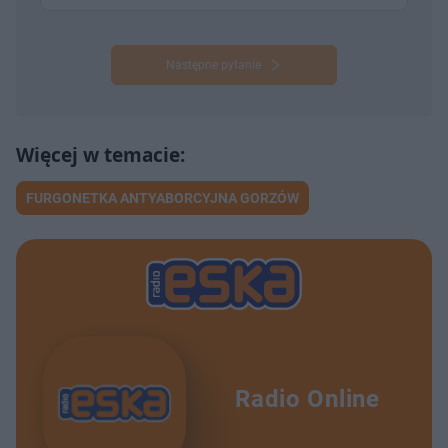
Następne pytanie
FURGONETKA ANTYABORCYJNA GORZÓW
Radio Online