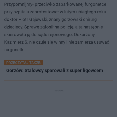
ł
:
ń
ń
y
Przypomnijmy- przeciwko zaparkowanej furgonetce
c
9
1
1
z
0
0
0
a
przy szpitalu zaprotestował w lutym ubiegłego roku
s
.
s
s
Â
8
d
d
doktor Piotr Gajewski, znany gorzowski chirurg
0
o
o
%
t
p
dziecięcy. Sprawę zgłosił na policję, a ta następnie
u
r
ł
z
skierowała ją do sądu rejonowego. Oskarżony
u
o
d
Kazimierz S. nie czuje się winny i nie zamierza usuwać
u
furgonetki.
PRZECZYTAJ TAKŻE:
Gorzów: Stalowcy sparowali z super ligowcem