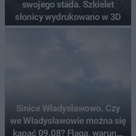
swojego stada. Szkielet
słonicy wydrukowano w 3D
Sinice Władysławowo. Czy
we Władysławowie można się
kąpać 09.08? Flaga, warunki