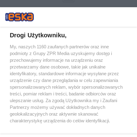
Drogi Użytkowniku,
My, naszych 1160 zaufanych partnerów oraz inne
Żaden utwór zamieszczony w serwisie nie może być powielany i
podmioty z Grupy ZPR Media uzyskujemy dostęp i
rozpowszechniany lub dalej rozpowszechniany w jakikolwiek sposób (w
tym także elektroniczny lub mechaniczny) na jakimkolwiek polu
przechowujemy informacje na urządzeniu oraz
eksploatacji w jakiejkolwiek formie, włącznie z umieszczaniem w
przetwarzamy dane osobowe, takie jak unikalne
Internecie bez pisemnej zgody właściciela praw. Jakiekolwiek użycie lub
identyfikatory, standardowe informacje wysyłane przez
wykorzystanie utworów w całości lub w części z naruszeniem prawa,
tzn. bez właściwej zgody, jest zabronione pod groźbą kary i może być
urządzenie czy dane przeglądania w celu zapewniania
ścigane prawnie.
spersonalizowanych reklam, wybór spersonalizowanych
treści, pomiar reklam i treści, badanie odbiorców oraz
ulepszanie usług. Za zgodą Użytkownika my i Zaufani
Partnerzy możemy używać dokładnych danych
geolokalizacyjnych oraz aktywnie skanować
charakterystykę urządzenia do celów identyfikacji.
Ponieważ cenimy Twoją prywatność, prosimy o zgodę na
O nas
korzystanie z tych technologii poprzez kliknięcie