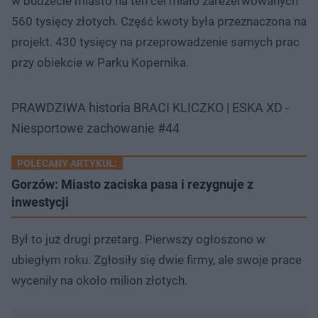
w budżecie miasto na ten cel miało zarezerwowanych
560 tysięcy złotych. Część kwoty była przeznaczona na
projekt. 430 tysięcy na przeprowadzenie samych prac
przy obiekcie w Parku Kopernika.
PRAWDZIWA historia BRACI KLICZKO | ESKA XD -
Niesportowe zachowanie #44
POLECANY ARTYKUŁ:
Gorzów: Miasto zaciska pasa i rezygnuje z
inwestycji
Był to już drugi przetarg. Pierwszy ogłoszono w
ubiegłym roku. Zgłosiły się dwie firmy, ale swoje prace
wyceniły na około milion złotych.