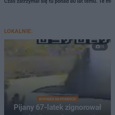
Czas zatrzymał się tu ponad 80 lat temu. Te mur
LOKALNIE:
13
WYPADEK NA POMORZU
Pijany 67-latek zignorował