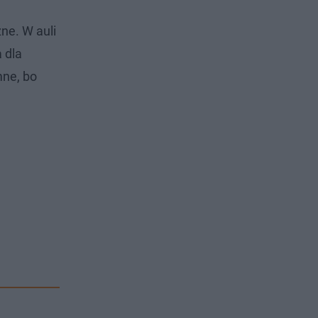
ne. W auli
 dla
mne, bo