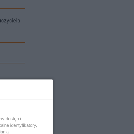
uczyciela
y dostęp i
lne identyfikatory,
iania