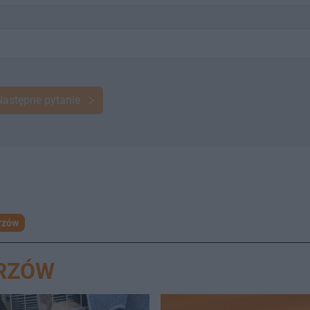
Następne pytanie
rzów
ORZÓW