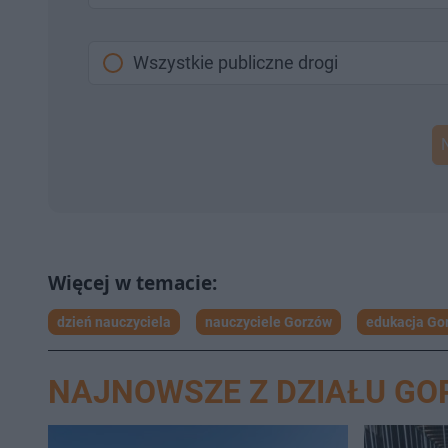
Wszystkie publiczne drogi
dzień nauczyciela
nauczyciele Gorzów
edukacja Go
NAJNOWSZE Z DZIAŁU G