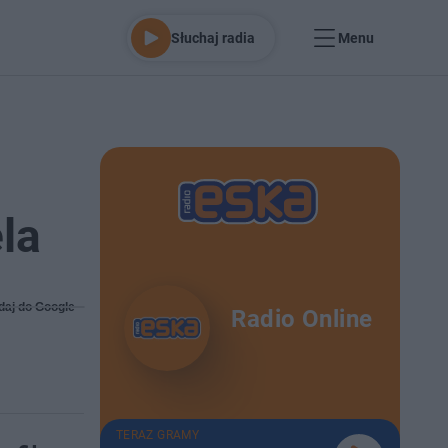
Słuchaj radia
Menu
la
daj do Google
Radio Online
TERAZ GRAMY