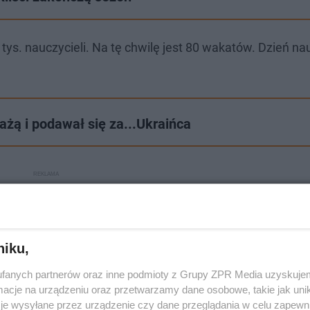
tys. nauczycieli. Na tę chwilę jest 80 wakatów. Dzień na
ażą i podawał się za...Ukraińca
niku,
fanych partnerów oraz inne podmioty z Grupy ZPR Media uzyskujem
cje na urządzeniu oraz przetwarzamy dane osobowe, takie jak unika
je wysyłane przez urządzenie czy dane przeglądania w celu zapewn