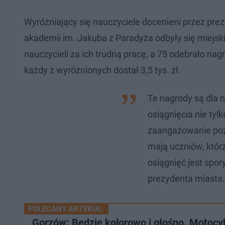
Wyróżniający się nauczyciele docenieni przez pre
akademii im. Jakuba z Paradyża odbyły się miejsk
nauczycieli za ich trudną pracę, a 75 odebrało n
każdy z wyróżnionych dostał 3,5 tys. zł.
Te nagrody są dla n
osiągnięcia nie tyl
zaangażowanie pozal
mają uczniów, któr
osiągnięć jest spo
prezydenta miasta.
POLECANY ARTYKUŁ:
Gorzów: Będzie kolorowo i głośno. Motocy