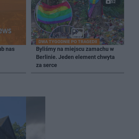
52
DWA TYGODNIE PO TRAGEDII
ub nas
Byliśmy na miejscu zamachu w
Berlinie. Jeden element chwyta
za serce