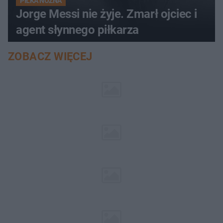
PIŁKA NOŻNA
Jorge Messi nie żyje. Zmarł ojciec i
agent słynnego piłkarza
ZOBACZ WIĘCEJ