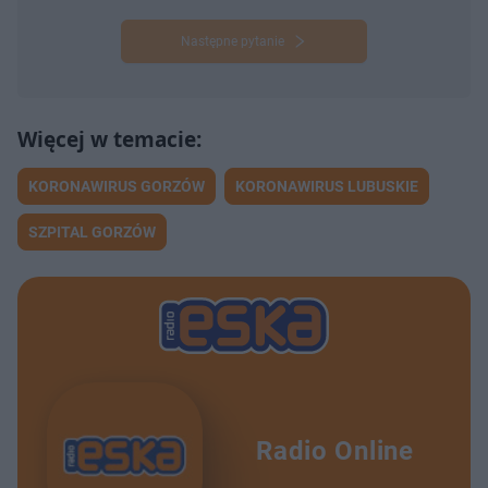
Następne pytanie
KORONAWIRUS GORZÓW
KORONAWIRUS LUBUSKIE
SZPITAL GORZÓW
Radio Online