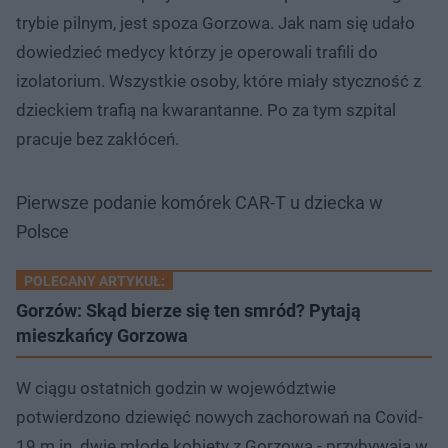
trybie pilnym, jest spoza Gorzowa. Jak nam się udało
dowiedzieć medycy którzy je operowali trafili do
izolatorium. Wszystkie osoby, które miały styczność z
dzieckiem trafią na kwarantanne. Po za tym szpital
pracuje bez zakłóceń.
Pierwsze podanie komórek CAR-T u dziecka w
Polsce
POLECANY ARTYKUŁ:
Gorzów: Skąd bierze się ten smród? Pytają
mieszkańcy Gorzowa
W ciągu ostatnich godzin w województwie
potwierdzono dziewięć nowych zachorowań na Covid-
19 m.in. dwie młode kobiety z Gorzowa - przybywają w