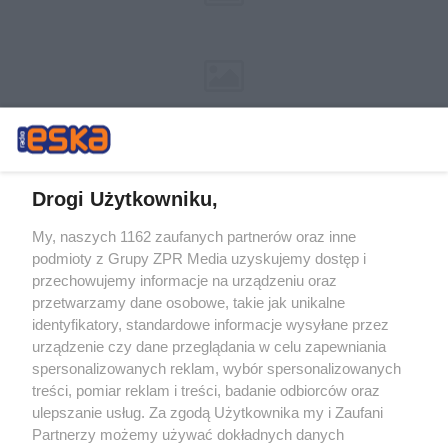
Drogi Użytkowniku,
My, naszych 1162 zaufanych partnerów oraz inne
Żaden utwór zamieszczony w serwisie nie może być powielany i
podmioty z Grupy ZPR Media uzyskujemy dostęp i
rozpowszechniany lub dalej rozpowszechniany w jakikolwiek sposób (w
tym także elektroniczny lub mechaniczny) na jakimkolwiek polu
przechowujemy informacje na urządzeniu oraz
eksploatacji w jakiejkolwiek formie, włącznie z umieszczaniem w
przetwarzamy dane osobowe, takie jak unikalne
Internecie bez pisemnej zgody właściciela praw. Jakiekolwiek użycie lub
identyfikatory, standardowe informacje wysyłane przez
wykorzystanie utworów w całości lub w części z naruszeniem prawa,
tzn. bez właściwej zgody, jest zabronione pod groźbą kary i może być
urządzenie czy dane przeglądania w celu zapewniania
ścigane prawnie.
spersonalizowanych reklam, wybór spersonalizowanych
treści, pomiar reklam i treści, badanie odbiorców oraz
ulepszanie usług. Za zgodą Użytkownika my i Zaufani
Partnerzy możemy używać dokładnych danych