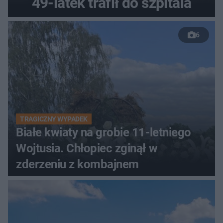
49-latek trafił do szpitala
6
TRAGICZNY WYPADEK
Białe kwiaty na grobie 11-letniego
Wojtusia. Chłopiec zginął w
zderzeniu z kombajnem