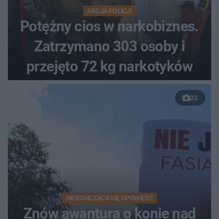
AKCJA POLICJI
Potężny cios w narkobiznes.
Zatrzymano 303 osoby i
przejęto 72 kg narkotyków
22
NIEKOŃCZĄCA SIĘ OPOWIEŚĆ
Znów awantura o konie nad