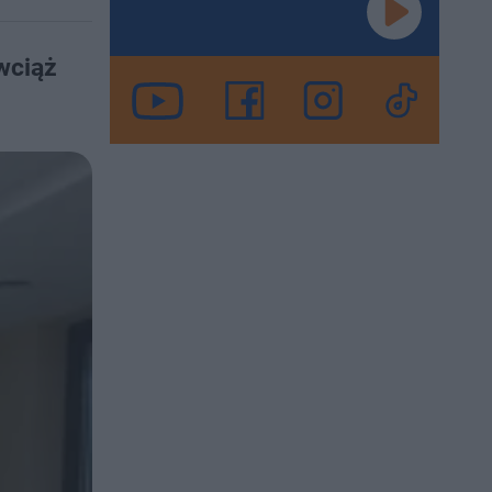
wciąż