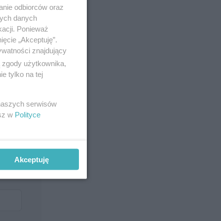
anie odbiorców oraz
nych danych
kacji. Ponieważ
ięcie „Akceptuję”.
ywatności znajdujący
ą zgody użytkownika,
 tylko na tej
 naszych serwisów
esz w
Polityce
Akceptuję