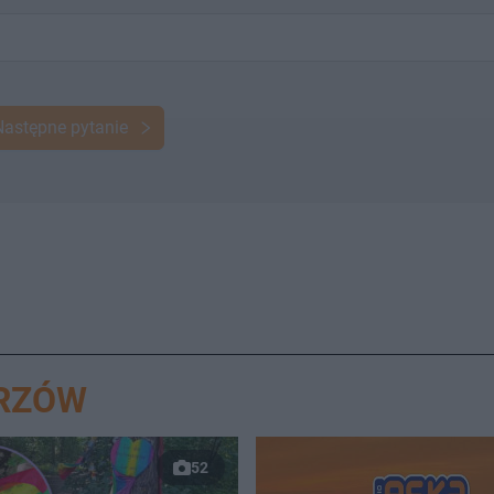
Następne pytanie
ORZÓW
52