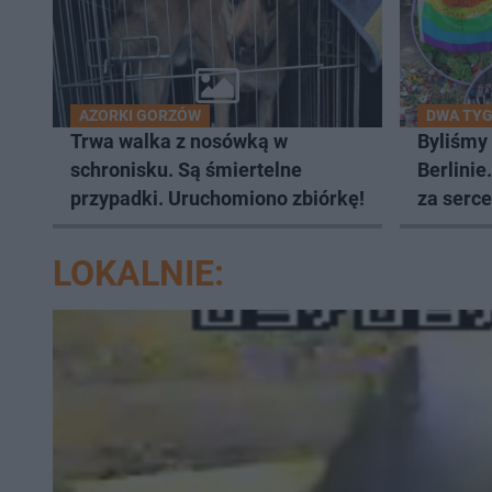
AZORKI GORZÓW
DWA TYG
Trwa walka z nosówką w
Byliśmy
schronisku. Są śmiertelne
Berlinie
przypadki. Uruchomiono zbiórkę!
za serce
LOKALNIE: