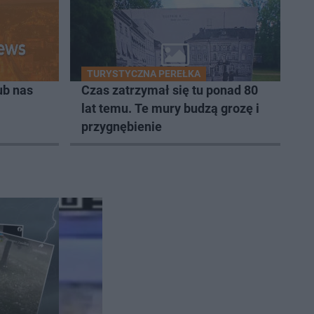
TURYSTYCZNA PEREŁKA
ub nas
Czas zatrzymał się tu ponad 80
lat temu. Te mury budzą grozę i
przygnębienie