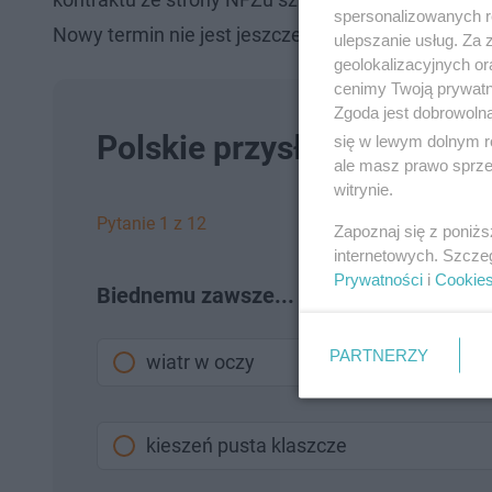
spersonalizowanych re
Nowy termin nie jest jeszcze znany.
ulepszanie usług. Za
geolokalizacyjnych or
cenimy Twoją prywatno
Zgoda jest dobrowoln
Polskie przysłowia. Czy po
się w lewym dolnym r
ale masz prawo sprzec
witrynie.
Pytanie 1 z 12
Zapoznaj się z poniż
internetowych. Szcze
Prywatności
i
Cookie
Biednemu zawsze...
PARTNERZY
wiatr w oczy
kieszeń pusta klaszcze