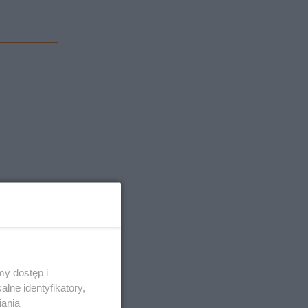
y dostęp i
ku
lne identyfikatory,
iania
 czerwcu.