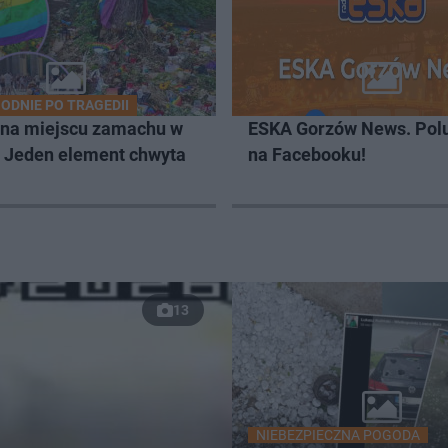
ODNIE PO TRAGEDII
 na miejscu zamachu w
ESKA Gorzów News. Pol
. Jeden element chwyta
na Facebooku!
13
NIEBEZPIECZNA POGODA