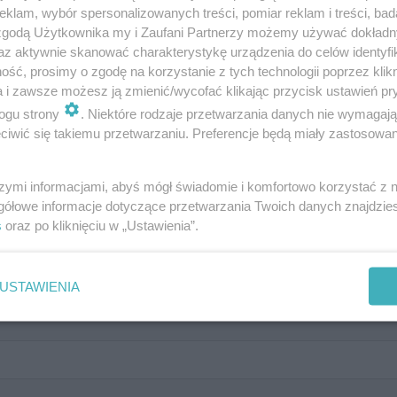
klam, wybór spersonalizowanych treści, pomiar reklam i treści, bad
 zgodą Użytkownika my i Zaufani Partnerzy możemy używać dokład
az aktywnie skanować charakterystykę urządzenia do celów identyfi
ść, prosimy o zgodę na korzystanie z tych technologii poprzez klikn
a i zawsze możesz ją zmienić/wycofać klikając przycisk ustawień pr
trafisz je dokończyć?
ogu strony
. Niektóre rodzaje przetwarzania danych nie wymagaj
iwić się takiemu przetwarzaniu. Preferencje będą miały zastosowanie
szymi informacjami, abyś mógł świadomie i komfortowo korzystać z
gółowe informacje dotyczące przetwarzania Twoich danych znajdzi
s
oraz po kliknięciu w „Ustawienia”.
USTAWIENIA