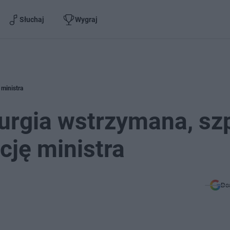
Słuchaj
Wygraj
 ministra
urgia wstrzymana, szp
cję ministra
Do