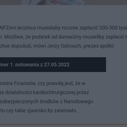
 NFZem lecznica musiałaby rocznie zapłacić 200-300 tys
. Możliwe, że podatek od darowizny musieliby zapłacić 
e chce dopuścić, mówi Jerzy Ostrouch, prezes spółki:
er 1. notowania z 27.05.2022
nistra Finansów, czy prawdą jest, że w
a działalności kardiochirurgicznej przez
a zabezpieczonych środków z Narodowego
o czy takie zjawisko by zaistniało.