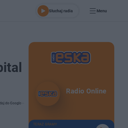
Słuchaj radia
Menu
ital
Radio Online
daj do Google
TERAZ GRAMY