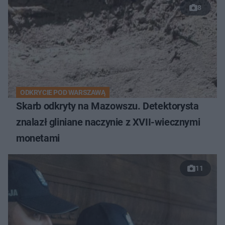
8
ODKRYCIE POD WARSZAWĄ
Skarb odkryty na Mazowszu. Detektorysta
znalazł gliniane naczynie z XVII-wiecznymi
monetami
11