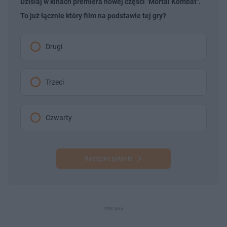
Dzisiaj w kinach premiera nowej części "Mortal Kombat".
To już łącznie który film na podstawie tej gry?
Drugi
Trzeci
Czwarty
Następne pytanie