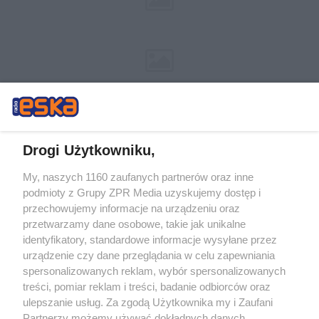
Drogi Użytkowniku,
My, naszych 1160 zaufanych partnerów oraz inne
Żaden utwór zamieszczony w serwisie nie może być powielany i
podmioty z Grupy ZPR Media uzyskujemy dostęp i
rozpowszechniany lub dalej rozpowszechniany w jakikolwiek sposób (w
tym także elektroniczny lub mechaniczny) na jakimkolwiek polu
przechowujemy informacje na urządzeniu oraz
eksploatacji w jakiejkolwiek formie, włącznie z umieszczaniem w Internecie
przetwarzamy dane osobowe, takie jak unikalne
bez pisemnej zgody właściciela praw. Jakiekolwiek użycie lub
wykorzystanie utworów w całości lub w części z naruszeniem prawa, tzn.
identyfikatory, standardowe informacje wysyłane przez
bez właściwej zgody, jest zabronione pod groźbą kary i może być ścigane
urządzenie czy dane przeglądania w celu zapewniania
prawnie.
spersonalizowanych reklam, wybór spersonalizowanych
treści, pomiar reklam i treści, badanie odbiorców oraz
ulepszanie usług. Za zgodą Użytkownika my i Zaufani
Partnerzy możemy używać dokładnych danych