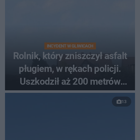
INCYDENT W GLIWICACH
Rolnik, który zniszczył asfalt
pługiem, w rękach policji.
Uszkodził aż 200 metrów
nowej drogi
13