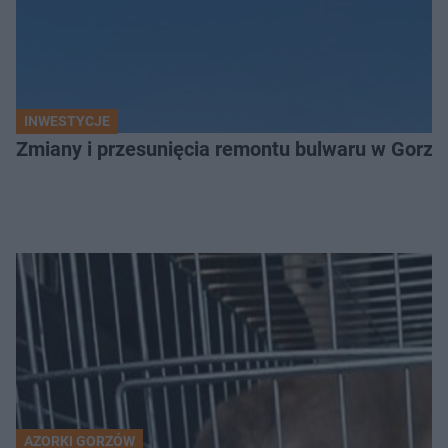
INWESTYCJE
Zmiany i przesunięcia remontu bulwaru w Gorzo
AZORKI GORZÓW