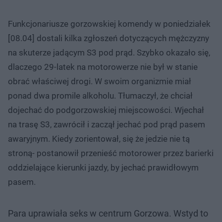
​Funkcjonariusze gorzowskiej komendy w poniedziałek
[08.04] dostali kilka zgłoszeń dotyczących mężczyzny
na skuterze jadącym S3 pod prąd. Szybko okazało się,
dlaczego 29-latek na motorowerze nie był w stanie
obrać właściwej drogi. W swoim organizmie miał
ponad dwa promile alkoholu. Tłumaczył, że chciał
dojechać do podgorzowskiej miejscowości. Wjechał
na trasę S3, zawrócił i zaczął jechać pod prąd pasem
awaryjnym. Kiedy zorientował, się że jedzie nie tą
stroną- postanowił przenieść motorower przez barierki
oddzielające kierunki jazdy, by jechać prawidłowym
pasem.
Para uprawiała seks w centrum Gorzowa. Wstyd to