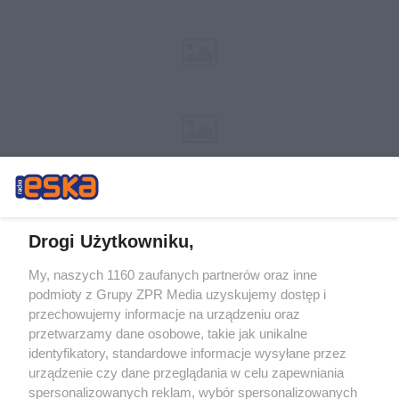
Drogi Użytkowniku,
My, naszych 1160 zaufanych partnerów oraz inne
Żaden utwór zamieszczony w serwisie nie może być powielany i
podmioty z Grupy ZPR Media uzyskujemy dostęp i
rozpowszechniany lub dalej rozpowszechniany w jakikolwiek sposób (w
tym także elektroniczny lub mechaniczny) na jakimkolwiek polu
przechowujemy informacje na urządzeniu oraz
eksploatacji w jakiejkolwiek formie, włącznie z umieszczaniem w Internecie
przetwarzamy dane osobowe, takie jak unikalne
bez pisemnej zgody właściciela praw. Jakiekolwiek użycie lub
wykorzystanie utworów w całości lub w części z naruszeniem prawa, tzn.
identyfikatory, standardowe informacje wysyłane przez
bez właściwej zgody, jest zabronione pod groźbą kary i może być ścigane
urządzenie czy dane przeglądania w celu zapewniania
prawnie.
spersonalizowanych reklam, wybór spersonalizowanych