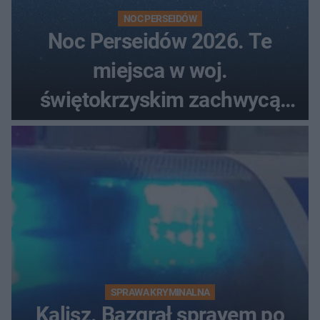
NOC PERSEIDÓW
Noc Perseidów 2026. Te
miejsca w woj.
świętokrzyskim zachwycą
każdego miłośnika gwiazd
SPRAWA KRYMINALNA
Kalisz. Bazgrał sprayem po