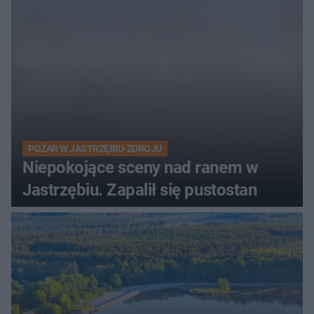
POŻAR W JASTRZĘBIU-ZDROJU
Niepokojące sceny nad ranem w
Jastrzębiu. Zapalił się pustostan