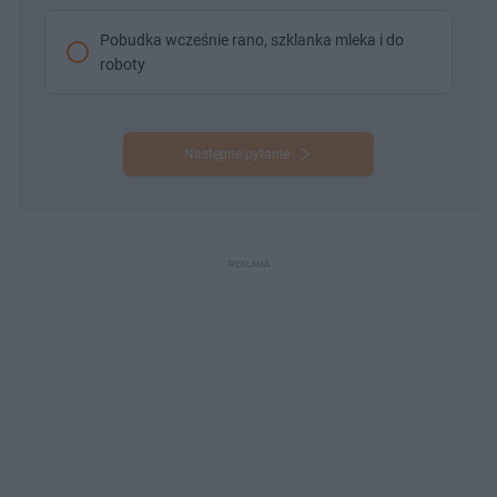
Pobudka wcześnie rano, szklanka mleka i do
roboty
Następne pytanie