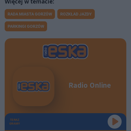
RADA MIASTA GORZÓW
ROZKŁAD JAZDY
PARKINGI GORZÓW
Radio Online
TERAZ
GRAMY