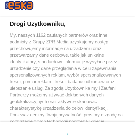
Drogi Użytkowniku,
My, naszych 1162 zaufanych partnerów oraz inne
Żaden utwór zamieszczony w serwisie nie może być powielany i
podmioty z Grupy ZPR Media uzyskujemy dostęp i
rozpowszechniany lub dalej rozpowszechniany w jakikolwiek sposób (w
tym także elektroniczny lub mechaniczny) na jakimkolwiek polu
przechowujemy informacje na urządzeniu oraz
eksploatacji w jakiejkolwiek formie, włącznie z umieszczaniem w Internecie
przetwarzamy dane osobowe, takie jak unikalne
bez pisemnej zgody właściciela praw. Jakiekolwiek użycie lub
identyfikatory, standardowe informacje wysyłane przez
wykorzystanie utworów w całości lub w części z naruszeniem prawa, tzn.
bez właściwej zgody, jest zabronione pod groźbą kary i może być ścigane
urządzenie czy dane przeglądania w celu zapewniania
prawnie.
spersonalizowanych reklam, wybór spersonalizowanych
treści, pomiar reklam i treści, badanie odbiorców oraz
ulepszanie usług. Za zgodą Użytkownika my i Zaufani
Partnerzy możemy używać dokładnych danych
geolokalizacyjnych oraz aktywnie skanować
charakterystykę urządzenia do celów identyfikacji.
Ponieważ cenimy Twoją prywatność, prosimy o zgodę na
O nas
korzystanie z tych technologii poprzez kliknięcie
Informacje prawne
„Akceptuję”. Zgoda jest dobrowolna i zawsze możesz ją
zmienić/wycofać klikając przycisk ustawień prywatności