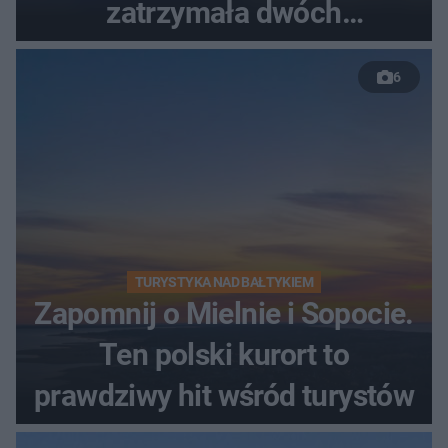
zatrzymała dwóch
nastolatków
6
TURYSTYKA NAD BAŁTYKIEM
Zapomnij o Mielnie i Sopocie.
Ten polski kurort to
prawdziwy hit wśród turystów