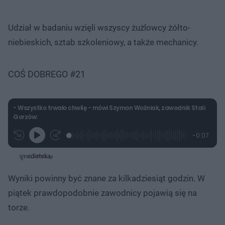
Udział w badaniu wzięli wszyscy żużlowcy żółto-
niebieskich, sztab szkoleniowy, a także mechanicy.
COŚ DOBREGO #21
- Wszystko trwało chwilę - mówi Szymon Woźniak, zawodnik Stali
Gorzów:
L
P
P
P
-
0:07
G
o
r
r
o
z
r
a
z
z
o
a
d
e
e
s
j
t
e
w
w
a
d
i
i
ł
:
ń
ń
y
Wyniki powinny być znane za kilkadziesiąt godzin. W
c
1
1
1
z
0
0
0
a
piątek prawdopodobnie zawodnicy pojawią się na
s
0
s
s
Â
.
d
d
torze.
0
o
o
0
t
p
%
u
r