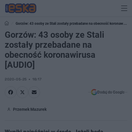
Gorzów: 43 osoby ze Stali zostały przebadane na obecność koronawirusa
[AUDIO]
Gorzów: 43 osoby ze Stali
zostały przebadane na
obecność koronawirusa
[AUDIO]
2020-05-25
16:17
Dodaj do Google
Przemek Mazurek
Wyniki najpóźniej w środę. Jeżeli będą