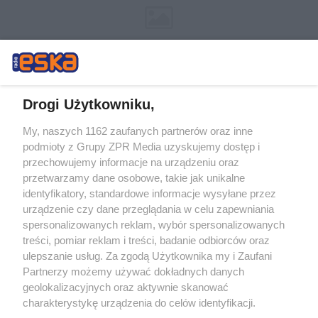
Drogi Użytkowniku,
My, naszych 1162 zaufanych partnerów oraz inne
Żaden utwór zamieszczony w serwisie nie może być powielany i
podmioty z Grupy ZPR Media uzyskujemy dostęp i
rozpowszechniany lub dalej rozpowszechniany w jakikolwiek sposób (w
tym także elektroniczny lub mechaniczny) na jakimkolwiek polu
przechowujemy informacje na urządzeniu oraz
eksploatacji w jakiejkolwiek formie, włącznie z umieszczaniem w
przetwarzamy dane osobowe, takie jak unikalne
Internecie bez pisemnej zgody właściciela praw. Jakiekolwiek użycie lub
identyfikatory, standardowe informacje wysyłane przez
wykorzystanie utworów w całości lub w części z naruszeniem prawa,
tzn. bez właściwej zgody, jest zabronione pod groźbą kary i może być
urządzenie czy dane przeglądania w celu zapewniania
ścigane prawnie.
spersonalizowanych reklam, wybór spersonalizowanych
treści, pomiar reklam i treści, badanie odbiorców oraz
ulepszanie usług. Za zgodą Użytkownika my i Zaufani
Partnerzy możemy używać dokładnych danych
geolokalizacyjnych oraz aktywnie skanować
charakterystykę urządzenia do celów identyfikacji.