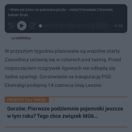
ł
z
u
o
- Mam już plan na pierwsze jazdy - mówi Stanisław Chomski,
d
trener Stali:
u
L
P
P
P
-
0:08
G
o
r
r
o
z
r
a
z
z
o
a
d
e
e
s
j
t
e
w
w
a
d
i
i
ł
:
ń
ń
y
W przyszłym tygodniu planowane są wspólne starty.
c
1
1
1
z
0
0
0
a
Zawodnicy ustawią się w czterech pod taśmą. Przed
s
0
s
s
Â
.
d
d
rozpoczęciem rozgrywek ligowych nie odbędą się
0
o
o
0
t
p
żadne sparingi. Gorzowianie na inaugurację PGE
%
u
r
ł
z
Ekstraligi podejmą 14 czerwca Unię Leszno.
u
o
d
u
PRZECZYTAJ TAKŻE:
Gorzów: Pierwsze podziemnie pojemniki jeszcze
w tym roku? Tego chce związek MG6…