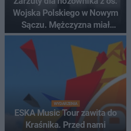
Zarzuty dla nożownika z os.
Wojska Polskiego w Nowym
Sączu. Mężczyzna miał
wczesniej problemy z
prawem
WYDARZENIA
ESKA Music Tour zawita do
Kraśnika. Przed nami