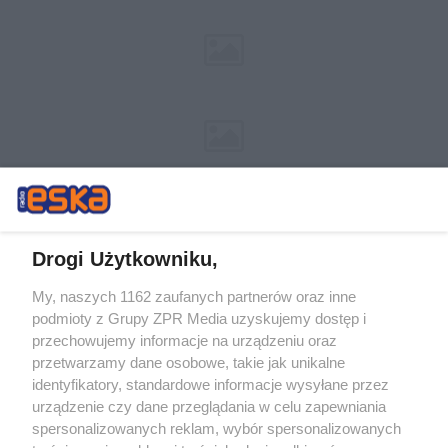
Drogi Użytkowniku,
My, naszych 1162 zaufanych partnerów oraz inne
Żaden utwór zamieszczony w serwisie nie może być powielany i
podmioty z Grupy ZPR Media uzyskujemy dostęp i
rozpowszechniany lub dalej rozpowszechniany w jakikolwiek sposób (w
tym także elektroniczny lub mechaniczny) na jakimkolwiek polu
przechowujemy informacje na urządzeniu oraz
eksploatacji w jakiejkolwiek formie, włącznie z umieszczaniem w
przetwarzamy dane osobowe, takie jak unikalne
Internecie bez pisemnej zgody właściciela praw. Jakiekolwiek użycie lub
identyfikatory, standardowe informacje wysyłane przez
wykorzystanie utworów w całości lub w części z naruszeniem prawa,
tzn. bez właściwej zgody, jest zabronione pod groźbą kary i może być
urządzenie czy dane przeglądania w celu zapewniania
ścigane prawnie.
spersonalizowanych reklam, wybór spersonalizowanych