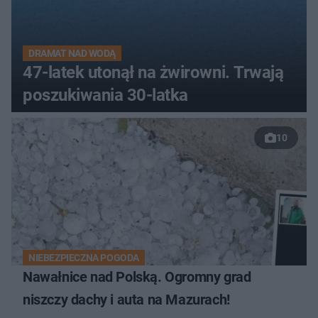
DRAMAT NAD WODĄ
47-latek utonął na żwirowni. Trwają
poszukiwania 30-latka
10
NIEBEZPIECZNA POGODA
Nawałnice nad Polską. Ogromny grad
niszczy dachy i auta na Mazurach!