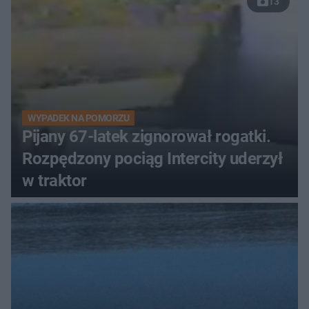
13
WYPADEK NA POMORZU
Pijany 67-latek zignorował rogatki.
Rozpędzony pociąg Intercity uderzył
w traktor