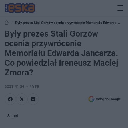
Były prezes Stali Gorzów ocenia przywrócenie Memoriału Edwarda
Jancarza. Co powiedział Ireneusz Maciej Zmora?
Były prezes Stali Gorzów
ocenia przywrócenie
Memoriału Edwarda Jancarza.
Co powiedział Ireneusz Maciej
Zmora?
2023-11-24
11:55
Dodaj do Google
pci