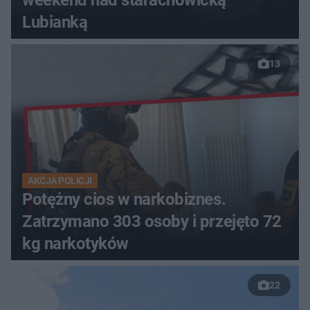
weekend nad starachowicką
Lubianką
13
AKCJA POLICJI
Potężny cios w narkobiznes.
Zatrzymano 303 osoby i przejęto 72
kg narkotyków
22