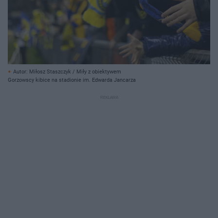
Autor: Miłosz Staszczyk / Miły z obiektywem
Gorzowscy kibice na stadionie im. Edwarda Jancarza