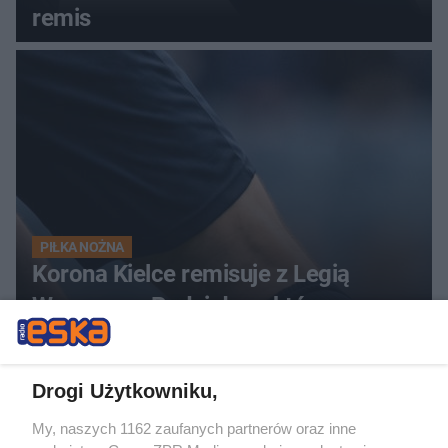
remis
PIŁKA NOŻNA
Korona Kielce remisuje z Legią
Warszawa. Podział punktów po
zaciętym meczu
Drogi Użytkowniku,
My, naszych 1162 zaufanych partnerów oraz inne