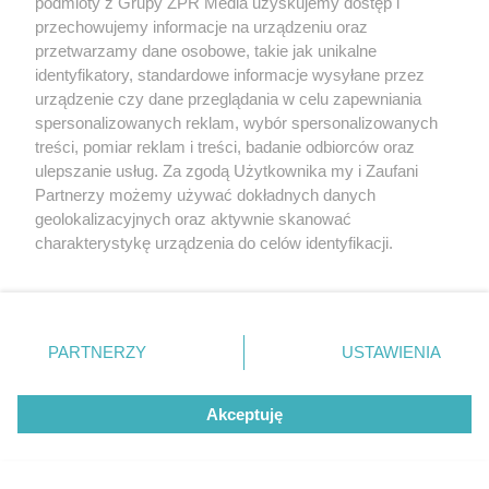
podmioty z Grupy ZPR Media uzyskujemy dostęp i
przechowujemy informacje na urządzeniu oraz
przetwarzamy dane osobowe, takie jak unikalne
identyfikatory, standardowe informacje wysyłane przez
urządzenie czy dane przeglądania w celu zapewniania
spersonalizowanych reklam, wybór spersonalizowanych
PIŁKA NOŻNA
treści, pomiar reklam i treści, badanie odbiorców oraz
Legia Warszawa traci punkty w
ulepszanie usług. Za zgodą Użytkownika my i Zaufani
Kielcach. Pogoń i Górnik z ważnymi
Partnerzy możemy używać dokładnych danych
geolokalizacyjnych oraz aktywnie skanować
zwycięstwami
charakterystykę urządzenia do celów identyfikacji.
Ponieważ cenimy Twoją prywatność, prosimy o zgodę na
ZOBACZ WIĘCEJ
korzystanie z tych technologii poprzez kliknięcie
„Akceptuję”. Zgoda jest dobrowolna i zawsze możesz ją
zmienić/wycofać klikając przycisk ustawień prywatności
PARTNERZY
USTAWIENIA
znajdujący się w lewym dolnym rogu strony
. Niektóre
rodzaje przetwarzania danych nie wymagają zgody
Akceptuję
użytkownika, ale masz prawo sprzeciwić się takiemu
przetwarzaniu. Preferencje będą miały zastosowanie tylko
na tej witrynie.