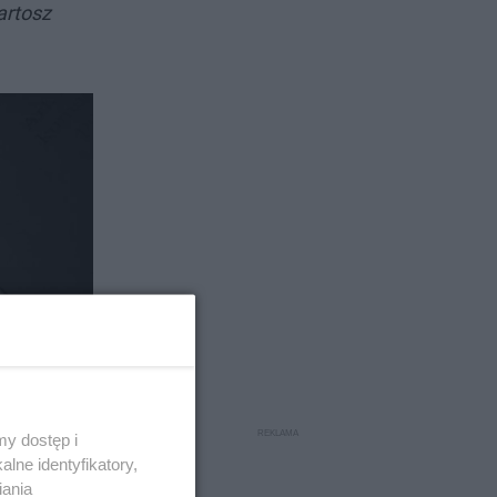
artosz
y dostęp i
lne identyfikatory,
iania