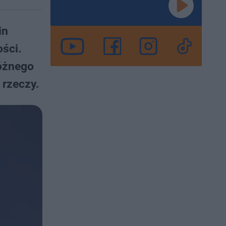
in
ości.
różnego
 rzeczy.