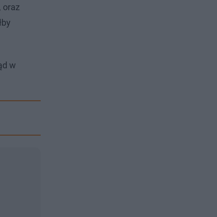
 oraz
łby
ąd w