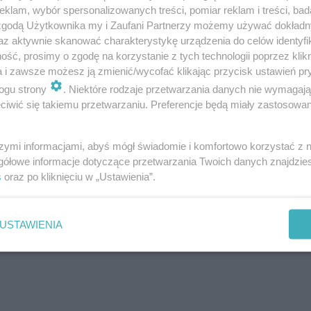
klam, wybór spersonalizowanych treści, pomiar reklam i treści, bad
 zgodą Użytkownika my i Zaufani Partnerzy możemy używać dokład
az aktywnie skanować charakterystykę urządzenia do celów identyfi
ść, prosimy o zgodę na korzystanie z tych technologii poprzez klikn
a i zawsze możesz ją zmienić/wycofać klikając przycisk ustawień pr
ogu strony
. Niektóre rodzaje przetwarzania danych nie wymagaj
iwić się takiemu przetwarzaniu. Preferencje będą miały zastosowanie
szymi informacjami, abyś mógł świadomie i komfortowo korzystać z
gółowe informacje dotyczące przetwarzania Twoich danych znajdzi
s
oraz po kliknięciu w „Ustawienia”.
USTAWIENIA