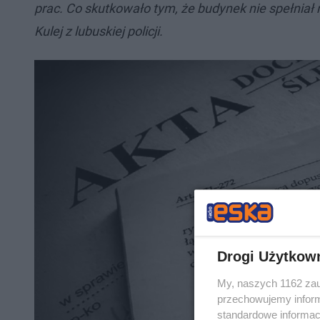
prac. Co skutkowało tym, że budynek nie spełni
Kulej z lubuskiej policji.
Drogi Użytkow
My, naszych 1162 zau
przechowujemy informa
standardowe informac