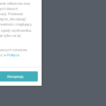
anie odbiorców oraz
nych danych
kacji. Ponieważ
ięcie „Akceptuję”.
ywatności znajdujący
ą zgody użytkownika,
 tylko na tej
 naszych serwisów
esz w
Polityce
Akceptuję