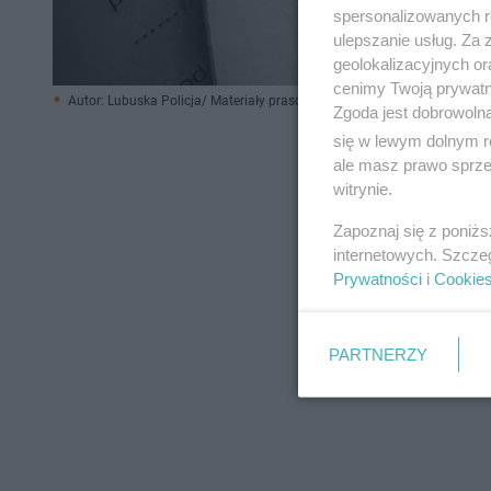
spersonalizowanych re
ulepszanie usług. Za
geolokalizacyjnych or
cenimy Twoją prywatno
Autor: Lubuska Policja/ Materiały prasowe
Zgoda jest dobrowoln
się w lewym dolnym r
ale masz prawo sprzec
witrynie.
Zapoznaj się z poniż
internetowych. Szcze
Prywatności
i
Cookie
PARTNERZY