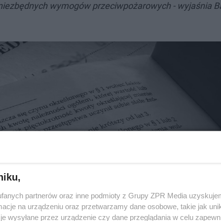
ał niezbędnych wymogów przeciwpożarowych - wyjaśnia B
niku,
fanych partnerów oraz inne podmioty z Grupy ZPR Media uzyskujem
cje na urządzeniu oraz przetwarzamy dane osobowe, takie jak unika
je wysyłane przez urządzenie czy dane przeglądania w celu zapewn