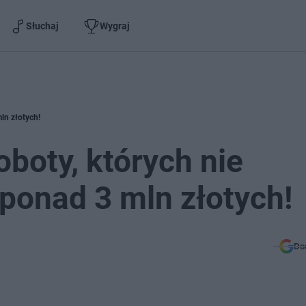
Słuchaj
Wygraj
mln złotych!
oboty, których nie
 ponad 3 mln złotych!
Do