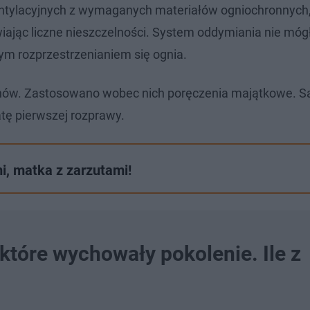
tylacyjnych z wymaganych materiałów ogniochronnych,
iając liczne nieszczelności. System oddymiania nie móg
ym rozprzestrzenianiem się ognia.
zynów. Zastosowano wobec nich poręczenia majątkowe. S
atę pierwszej rozprawy.
i, matka z zarzutami!
 które wychowały pokolenie. Ile z