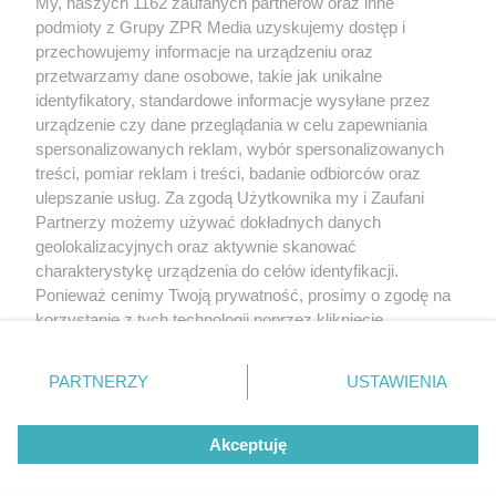
My, naszych 1162 zaufanych partnerów oraz inne
Żaden utwór zamieszczony w serwisie nie może być powielany i
podmioty z Grupy ZPR Media uzyskujemy dostęp i
rozpowszechniany lub dalej rozpowszechniany w jakikolwiek sposób (w
tym także elektroniczny lub mechaniczny) na jakimkolwiek polu
przechowujemy informacje na urządzeniu oraz
eksploatacji w jakiejkolwiek formie, włącznie z umieszczaniem w Internecie
przetwarzamy dane osobowe, takie jak unikalne
bez pisemnej zgody właściciela praw. Jakiekolwiek użycie lub
wykorzystanie utworów w całości lub w części z naruszeniem prawa, tzn.
identyfikatory, standardowe informacje wysyłane przez
bez właściwej zgody, jest zabronione pod groźbą kary i może być ścigane
urządzenie czy dane przeglądania w celu zapewniania
prawnie.
spersonalizowanych reklam, wybór spersonalizowanych
treści, pomiar reklam i treści, badanie odbiorców oraz
ulepszanie usług. Za zgodą Użytkownika my i Zaufani
Partnerzy możemy używać dokładnych danych
geolokalizacyjnych oraz aktywnie skanować
charakterystykę urządzenia do celów identyfikacji.
O nas
Ponieważ cenimy Twoją prywatność, prosimy o zgodę na
korzystanie z tych technologii poprzez kliknięcie
Informacje prawne
„Akceptuję”. Zgoda jest dobrowolna i zawsze możesz ją
zmienić/wycofać klikając przycisk ustawień prywatności
Nasze serwisy
PARTNERZY
USTAWIENIA
znajdujący się w lewym dolnym rogu strony
. Niektóre
rodzaje przetwarzania danych nie wymagają zgody
© 2026 Grupa ZPR Media
Akceptuję
użytkownika, ale masz prawo sprzeciwić się takiemu
przetwarzaniu. Preferencje będą miały zastosowanie tylko
na tej witrynie.