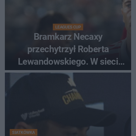
LEAGUES CUP
Bramkarz Necaxy
przechytrzył Roberta
Lewandowskiego. W sieci
krąży wideo z tego pojedynku
SIATKÓWKA