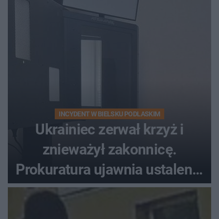
INCYDENT W BIELSKU PODLASKIM
Ukrainiec zerwał krzyż i
znieważył zakonnicę.
Prokuratura ujawnia ustalenia
w sprawie 26-latka