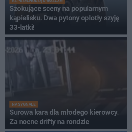
AŻ PRZECHODZĄ DRESZCZE!
Szokujące sceny na popularnym
kąpielisku. Dwa pytony oplotły szyję
33-latki!
NA SYGNALE
Surowa kara dla młodego kierowcy.
Za nocne drifty na rondzie