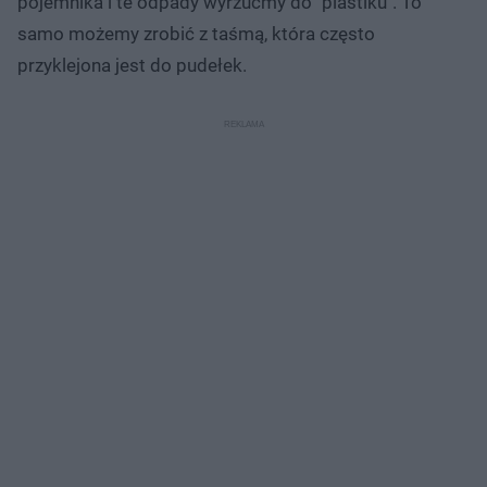
pojemnika i te odpady wyrzućmy do "plastiku". To
samo możemy zrobić z taśmą, która często
przyklejona jest do pudełek.