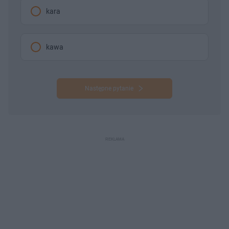
kara
kawa
Następne pytanie