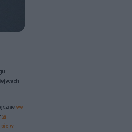
gu
miejscach
ącznie
we
z
w
 się w