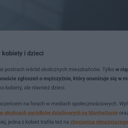
kobiety i dzieci
ieje postrach wśród okolicznych mieszkańców. Tylko
w cią
lkanaście zgłoszeń o mężczyźnie, który onanizuje się w 
ko kobiety, ale również dzieci.
zboczeńcem na forach w mediach społecznościowych. Wył
 w okolicach ogródków działkowych na Manhattanie
ora
ej, jedna z kobiet trafiła też na
zboczeńca obnażającego