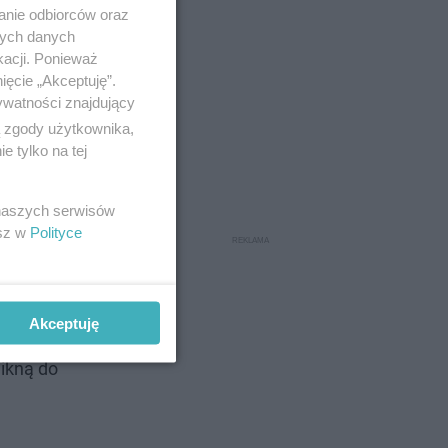
anie odbiorców oraz
nych danych
kacji. Ponieważ
ięcie „Akceptuję”.
ywatności znajdujący
ą zgody użytkownika,
 tylko na tej
 naszych serwisów
esz w
Polityce
ni
Akceptuję
nikną do