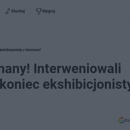
Słuchaj
Wygraj
ekshibicjonisty z Gorzowa?
any! Interweniowali
koniec ekshibicjonist
Do