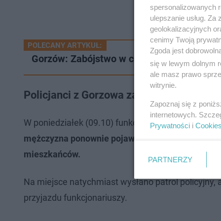
spersonalizowanych re
ulepszanie usług. Za
geolokalizacyjnych or
cenimy Twoją prywatno
POLECANY ARTYKUŁ:
Zgoda jest dobrowoln
Gorzów: Zabójstwo w centrum miasta. Są za
się w lewym dolnym r
ale masz prawo sprzec
witrynie.
Policjanci z Gorzowa zatrzymali ekshibic
Zapoznaj się z poniż
internetowych. Szcze
W poniedziałek (09.10) funkcjonariusze zostali z
Prywatności
i
Cookie
mężczyzna ponownie pojawił się w rejonie pętli 
mieszkańców.
PARTNERZY
Na miejsce natychmiast wysłano patrol policyjny, 
przyjazdu funkcjonariuszy.