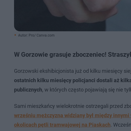
Autor: Pro/ Canva.com
W Gorzowie grasuje zboczeniec! Straszył 
Gorzowski ekshibicjonista już od kilku miesięcy s
ostatnich kilku miesięcy policjanci dostali aż ki
publicznych
, w których często pojawiają się nie tyl
Sami mieszkańcy wielokrotnie ostrzegali przed 
wrześniu mężczyzna widziany był między innymi
okolicach pętli tramwajowej na Piaskach
. Wcześni