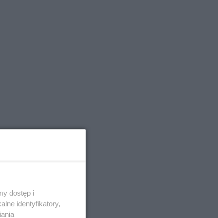
y dostęp i
lne identyfikatory,
iania