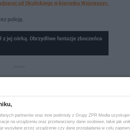
dzącej od Okulickiego w kierunku Wojcieszyc.
ez policję.
ił z jej córką. Obrzydliwe fantazje zboczeńca
niku,
fanych partnerów oraz inne podmioty z Grupy ZPR Media uzyskujem
cje na urządzeniu oraz przetwarzamy dane osobowe, takie jak unika
je wysyłane przez urządzenie czy dane przeglądania w celu zapewn