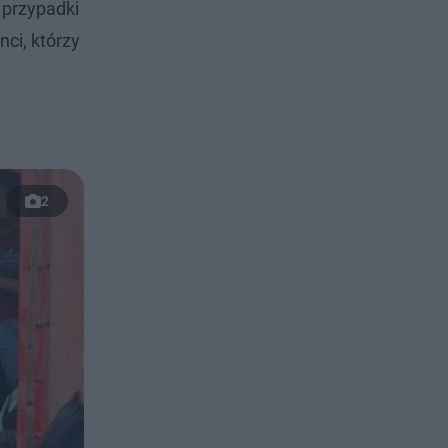
 przypadki
nci, którzy
2