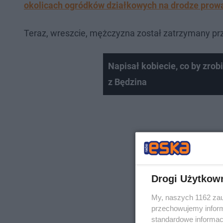
okolicach ogródków działkowych na drodze prowa
Teraz, wreszcie, mężczyzna został zatrzymany prz
Napisał kobiecie, co by zrob
z Będzina
Drogi Użytkow
My, naszych 1162 zau
przechowujemy informa
standardowe informac