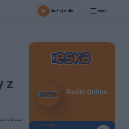
Słuchaj radia
Menu
y z
Radio Online
daj do Google
TERAZ GRAMY