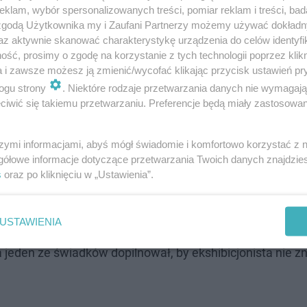
klam, wybór spersonalizowanych treści, pomiar reklam i treści, bad
 zgodą Użytkownika my i Zaufani Partnerzy możemy używać dokład
az aktywnie skanować charakterystykę urządzenia do celów identyfi
ść, prosimy o zgodę na korzystanie z tych technologii poprzez klikn
a i zawsze możesz ją zmienić/wycofać klikając przycisk ustawień pr
rzuty i wniosek o areszt dla sprawcy r…
ogu strony
. Niektóre rodzaje przetwarzania danych nie wymagaj
iwić się takiemu przetwarzaniu. Preferencje będą miały zastosowanie
jonistę. Mieszkańcy interweniowali
szymi informacjami, abyś mógł świadomie i komfortowo korzystać z
gółowe informacje dotyczące przetwarzania Twoich danych znajdzi
awiadomieni o kolejnym przypadku ekshibicjonizmu.
38-let
s
oraz po kliknięciu w „Ustawienia”.
tramwajowej na Piaskach, gdzie został zauważony przez
USTAWIENIA
a jeden ze świadków dopilnował, by ekshibicjonista nie z