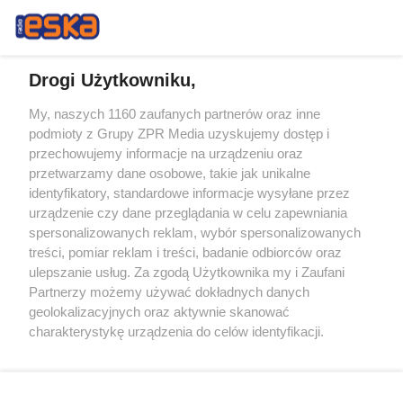
Drogi Użytkowniku,
My, naszych 1160 zaufanych partnerów oraz inne
Żaden utwór zamieszczony w serwisie nie może być powielany i
podmioty z Grupy ZPR Media uzyskujemy dostęp i
rozpowszechniany lub dalej rozpowszechniany w jakikolwiek sposób (w
tym także elektroniczny lub mechaniczny) na jakimkolwiek polu
przechowujemy informacje na urządzeniu oraz
eksploatacji w jakiejkolwiek formie, włącznie z umieszczaniem w
przetwarzamy dane osobowe, takie jak unikalne
Internecie bez pisemnej zgody właściciela praw. Jakiekolwiek użycie lub
identyfikatory, standardowe informacje wysyłane przez
wykorzystanie utworów w całości lub w części z naruszeniem prawa,
tzn. bez właściwej zgody, jest zabronione pod groźbą kary i może być
urządzenie czy dane przeglądania w celu zapewniania
ścigane prawnie.
spersonalizowanych reklam, wybór spersonalizowanych
treści, pomiar reklam i treści, badanie odbiorców oraz
ulepszanie usług. Za zgodą Użytkownika my i Zaufani
Partnerzy możemy używać dokładnych danych
geolokalizacyjnych oraz aktywnie skanować
charakterystykę urządzenia do celów identyfikacji.
Ponieważ cenimy Twoją prywatność, prosimy o zgodę na
O nas
korzystanie z tych technologii poprzez kliknięcie
Informacje prawne
„Akceptuję”. Zgoda jest dobrowolna i zawsze możesz ją