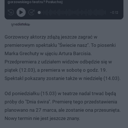
gorzowskiego teatru? Posłuchaj:
L
P
P
P
-
0:12
G
o
r
r
o
z
r
a
z
z
o
a
d
e
e
s
j
t
e
w
w
a
d
i
i
ł
:
ń
ń
y
Gorzowscy aktorzy zdążą jeszcze zagrać w
c
1
1
1
z
0
0
0
a
premierowym spektaklu "Świecie nasz". To piosenki
s
0
s
s
Â
.
d
d
Marka Grechuty w ujęciu Artura Barcisia.
0
o
o
0
t
p
Przedpremiera z udziałem widzów odbędzie się w
%
u
r
ł
z
piątek (12.03), a premiera w sobotę o godz. 19.
u
o
d
Spektakl pokazany zostanie także w niedzielę (14.03).
u
Od poniedziałku (15.03) w teatrze nadal trwać będą
próby do "Dnia świra". Premierę tego przedstawienia
planowano na 27 marca, ale zostanie ona przesunięta.
Nowy termin nie jest jeszcze znany.