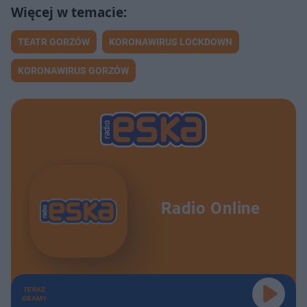
TEATR GORZÓW
KORONAWIRUS LOCKDOWN
KORONAWIRUS GORZÓW
Radio Online
TERAZ
GRAMY