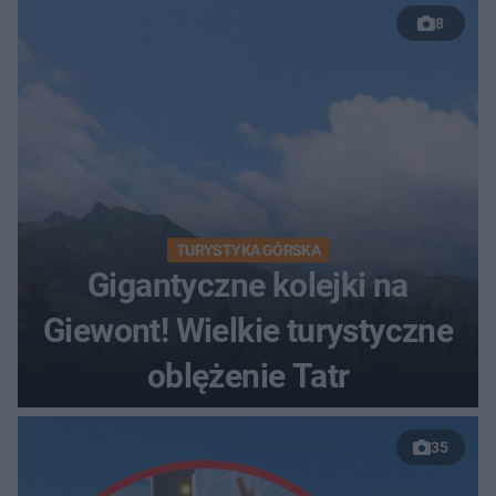
8
TURYSTYKA GÓRSKA
Gigantyczne kolejki na
Giewont! Wielkie turystyczne
oblężenie Tatr
35