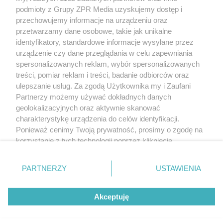
Żaden utwór zamieszczony w serwisie nie może być powielany i
podmioty z Grupy ZPR Media uzyskujemy dostęp i
rozpowszechniany lub dalej rozpowszechniany w jakikolwiek sposób (w
tym także elektroniczny lub mechaniczny) na jakimkolwiek polu
przechowujemy informacje na urządzeniu oraz
eksploatacji w jakiejkolwiek formie, włącznie z umieszczaniem w Internecie
przetwarzamy dane osobowe, takie jak unikalne
bez pisemnej zgody właściciela praw. Jakiekolwiek użycie lub
wykorzystanie utworów w całości lub w części z naruszeniem prawa, tzn.
identyfikatory, standardowe informacje wysyłane przez
bez właściwej zgody, jest zabronione pod groźbą kary i może być ścigane
urządzenie czy dane przeglądania w celu zapewniania
prawnie.
spersonalizowanych reklam, wybór spersonalizowanych
treści, pomiar reklam i treści, badanie odbiorców oraz
ulepszanie usług. Za zgodą Użytkownika my i Zaufani
Partnerzy możemy używać dokładnych danych
geolokalizacyjnych oraz aktywnie skanować
charakterystykę urządzenia do celów identyfikacji.
O nas
Ponieważ cenimy Twoją prywatność, prosimy o zgodę na
korzystanie z tych technologii poprzez kliknięcie
Informacje prawne
„Akceptuję”. Zgoda jest dobrowolna i zawsze możesz ją
zmienić/wycofać klikając przycisk ustawień prywatności
Nasze serwisy
PARTNERZY
USTAWIENIA
znajdujący się w lewym dolnym rogu strony
. Niektóre
rodzaje przetwarzania danych nie wymagają zgody
© 2026 Grupa ZPR Media
Akceptuję
użytkownika, ale masz prawo sprzeciwić się takiemu
przetwarzaniu. Preferencje będą miały zastosowanie tylko
na tej witrynie.