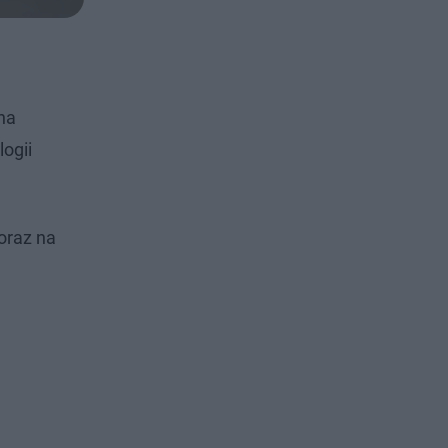
na
ogii
oraz na