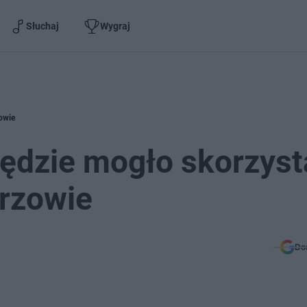
Słuchaj
Wygraj
owie
ędzie mogło skorzyst
orzowie
Do