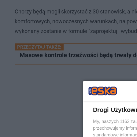
Chorzy będą mogli skorzystać z 30 stanowisk, a ni
komfortowych, nowoczesnych warunkach, na pow
wykonany zostanie w formule "zaprojektuj i wybud
PRZECZYTAJ TAKŻE:
Masowe kontrole trzeźwości będą trwały d
Drogi Użytkow
My, naszych 1162 zau
przechowujemy informa
standardowe informac