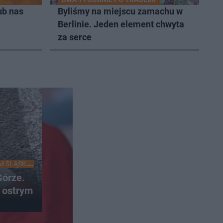
ub nas
Byliśmy na miejscu zamachu w
Berlinie. Jeden element chwyta
za serce
M ŚLĄSKU
órze.
 ostrym