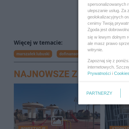
spersonalizowanych re
ulepszanie usług. Za
geolokalizacyjnych or
cenimy Twoją prywatno
Zgoda jest dobrowoln
się w lewym dolnym r
ale masz prawo sprzec
witrynie.
marszałek lubuski
dofinansowanie szpital Gorzów
p
Zapoznaj się z poniż
internetowych. Szcze
NAJNOWSZE Z DZIAŁU G
Prywatności
i
Cookie
PARTNERZY
INWESTYCJE
AZORKI 