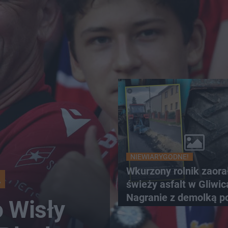
NIEWIARYGODNE!
Wkurzony rolnik zaora
A
świeży asfalt w Gliwic
Nagranie z demolką p
 Wisły
sieć