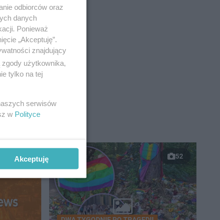
anie odbiorców oraz
nych danych
kacji. Ponieważ
ięcie „Akceptuję”.
ywatności znajdujący
ą zgody użytkownika,
 tylko na tej
 naszych serwisów
esz w
Polityce
52
Akceptuję
DWA TYGODNIE PO TRAGEDII