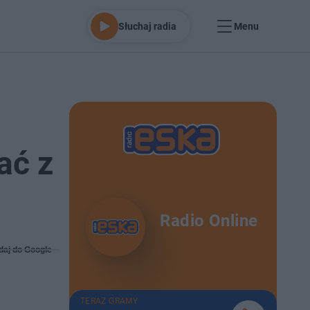
Słuchaj radia
Menu
ać z
Radio Online
daj do Google
TERAZ GRAMY