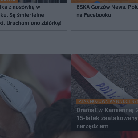
lka z nosówką w
ESKA Gorzów News. Pol
ku. Są śmiertelne
na Facebooku!
ki. Uruchomiono zbiórkę!
ATAK NOŻOWNIKA NA DOLNY
Dramat w Kamiennej G
15-latek zaatakowany
narzędziem