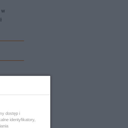
ć w
ł
y dostęp i
lne identyfikatory,
iania