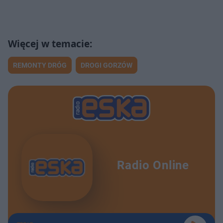
REMONTY DRÓG
DROGI GORZÓW
Radio Online