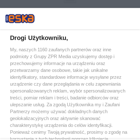
Drogi Użytkowniku,
My, naszych 1160 zaufanych partnerów oraz inne
Żaden utwór zamieszczony w serwisie nie może być powielany i
podmioty z Grupy ZPR Media uzyskujemy dostęp i
rozpowszechniany lub dalej rozpowszechniany w jakikolwiek sposób (w
tym także elektroniczny lub mechaniczny) na jakimkolwiek polu
przechowujemy informacje na urządzeniu oraz
eksploatacji w jakiejkolwiek formie, włącznie z umieszczaniem w Internecie
przetwarzamy dane osobowe, takie jak unikalne
bez pisemnej zgody właściciela praw. Jakiekolwiek użycie lub
wykorzystanie utworów w całości lub w części z naruszeniem prawa, tzn.
identyfikatory, standardowe informacje wysyłane przez
bez właściwej zgody, jest zabronione pod groźbą kary i może być ścigane
urządzenie czy dane przeglądania w celu zapewniania
prawnie.
spersonalizowanych reklam, wybór spersonalizowanych
treści, pomiar reklam i treści, badanie odbiorców oraz
ulepszanie usług. Za zgodą Użytkownika my i Zaufani
Partnerzy możemy używać dokładnych danych
geolokalizacyjnych oraz aktywnie skanować
charakterystykę urządzenia do celów identyfikacji.
O nas
Ponieważ cenimy Twoją prywatność, prosimy o zgodę na
korzystanie z tych technologii poprzez kliknięcie