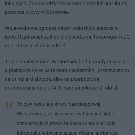
lokalnych. Zapowiedział to wiceminister infrastruktury
podczas wizyty w Gorzowie.​
Wojewodowie ogłoszą nabór wniosków jeszcze w
lipcu. Rząd zwiększył pulę pieniędzy na ten program z 2
mld 700 mln zł do 3 mld zł.
To nie koniec zmian. Samorządy będą mogły starać się
o pieniądze tylko na remont nawierzchni, przeznaczono
na to miliard złotych, albo na przebudowę i
modernizację drogi. Na to rząd przekazał 2 mld zł.
To były postulaty strony samorządowej.
Wskazywano, że nie zawsze w terenach słabo
zamieszkałych trzeba budować chodniki i całą
infrastrukturę towarzyszącą. Ważną, ale bardzo