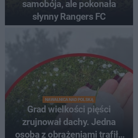
samobója, ale pokonała
słynny Rangers FC
NAWAŁNICA NAD POLSKĄ
Grad wielkości pięści
zrujnował dachy. Jedna
osoba z obrażeniami trafiła