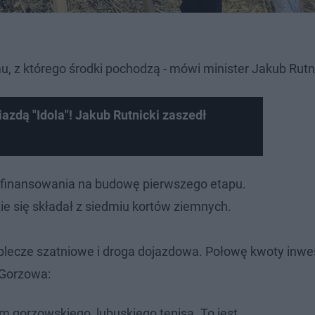
, z którego środki pochodzą - mówi minister Jakub Rutni
azdą "Idola"! Jakub Rutnicki zaszedł
ofinansowania na budowę pierwszego etapu.
ie się składał z siedmiu kortów ziemnych.
lecze szatniowe i droga dojazdowa. Połowę kwoty inwes
 Gorzowa:
m gorzowskiego, lubuskiego tenisa. To jest