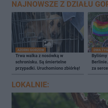
NAJNOWSZE Z DZIAŁU G
AZORKI GORZÓW
DWA TYG
Trwa walka z nosówką w
Byliśmy
schronisku. Są śmiertelne
Berlinie
przypadki. Uruchomiono zbiórkę!
za serce
LOKALNIE: