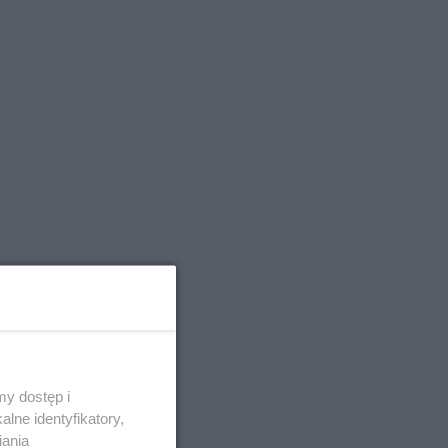
y dostęp i
lne identyfikatory,
iania