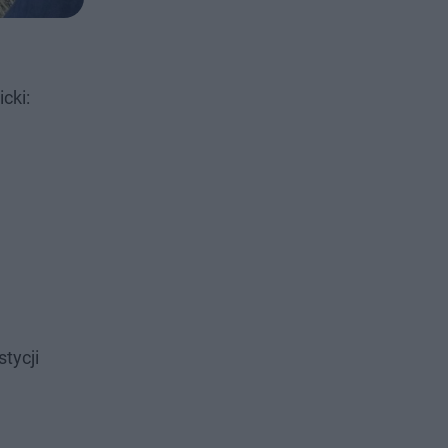
cki:
tycji