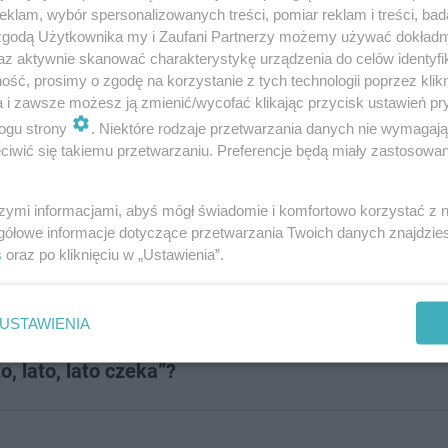
ł nabór do nowego musicalu
klam, wybór spersonalizowanych treści, pomiar reklam i treści, bad
 zgodą Użytkownika my i Zaufani Partnerzy możemy używać dokład
az aktywnie skanować charakterystykę urządzenia do celów identyfi
ść, prosimy o zgodę na korzystanie z tych technologii poprzez klikn
ć hala tenisowa, w trzecim boiska do padla.
a i zawsze możesz ją zmienić/wycofać klikając przycisk ustawień pr
ogu strony
. Niektóre rodzaje przetwarzania danych nie wymagaj
iwić się takiemu przetwarzaniu. Preferencje będą miały zastosowanie
 Te hity nuciła cała Polska, spraw
szymi informacjami, abyś mógł świadomie i komfortowo korzystać z
gółowe informacje dotyczące przetwarzania Twoich danych znajdzi
s
oraz po kliknięciu w „Ustawienia”.
USTAWIENIA
, lato, lato czeka”?