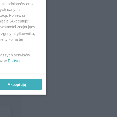
anie odbiorców oraz
nych danych
kacji. Ponieważ
ięcie „Akceptuję”.
ywatności znajdujący
ą zgody użytkownika,
 tylko na tej
dź,
 naszych serwisów
esz w
Polityce
Akceptuję