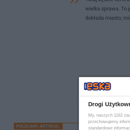
wielka sprawa. To j
dokłada miasto, mi
Drogi Użytkow
My, naszych 1162 zau
przechowujemy informa
POLECANY ARTYKUŁ:
standardowe informac