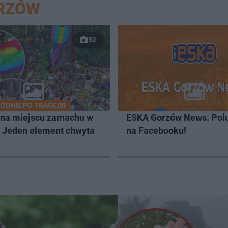
ORZÓW
52
ODNIE PO TRAGEDII
 na miejscu zamachu w
ESKA Gorzów News. Pol
. Jeden element chwyta
na Facebooku!