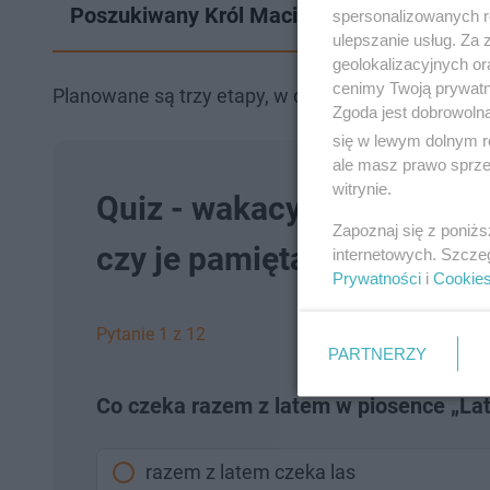
Poszukiwany Król Maciuś Pierwszy. Ruszy
spersonalizowanych re
ulepszanie usług. Za
geolokalizacyjnych or
cenimy Twoją prywatno
Planowane są trzy etapy, w drugim miałaby powsta
Zgoda jest dobrowoln
się w lewym dolnym r
ale masz prawo sprzec
witrynie.
Quiz - wakacyjne przeboje.
Zapoznaj się z poniż
czy je pamiętasz
internetowych. Szcze
Prywatności
i
Cookie
Pytanie 1 z 12
PARTNERZY
Co czeka razem z latem w piosence „Lato
razem z latem czeka las