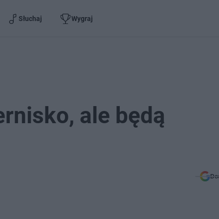
Słuchaj
Wygraj
ernisko, ale będą
Do