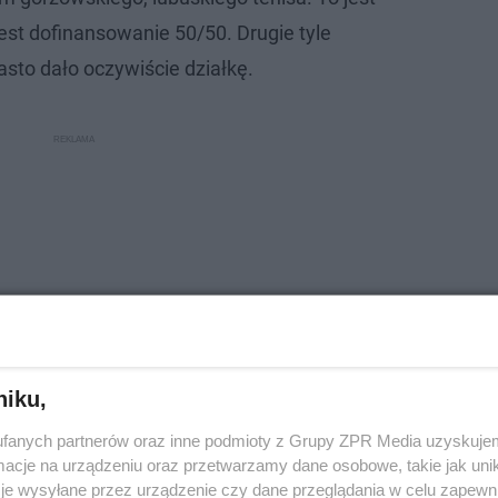
est dofinansowanie 50/50. Drugie tyle
asto dało oczywiście działkę.
niku,
fanych partnerów oraz inne podmioty z Grupy ZPR Media uzyskujem
cje na urządzeniu oraz przetwarzamy dane osobowe, takie jak unika
je wysyłane przez urządzenie czy dane przeglądania w celu zapewn