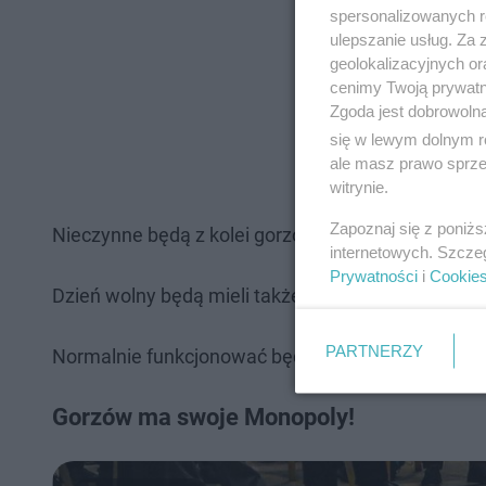
spersonalizowanych re
ulepszanie usług. Za
geolokalizacyjnych or
cenimy Twoją prywatno
Zgoda jest dobrowoln
się w lewym dolnym r
ale masz prawo sprzec
witrynie.
Zapoznaj się z poniż
Nieczynne będą z kolei gorzowskie biblioteki - zaró
internetowych. Szcze
Prywatności
i
Cookie
Dzień wolny będą mieli także pracownicy Przedsię
PARTNERZY
Normalnie funkcjonować będzie MCK, MOS, Muzeum
Gorzów ma swoje Monopoly!