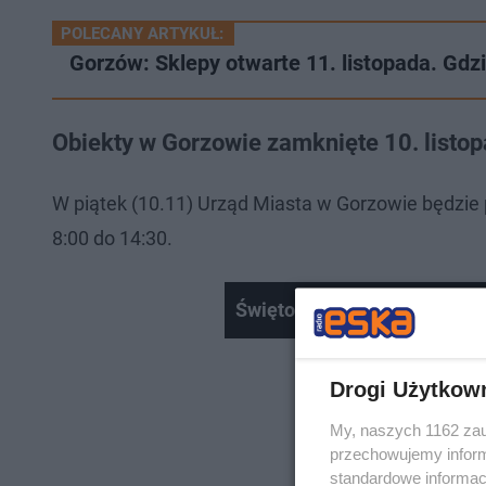
POLECANY ARTYKUŁ:
Gorzów: Sklepy otwarte 11. listopada. Gdz
Obiekty w Gorzowie zamknięte 10. listo
W piątek (10.11) Urząd Miasta w Gorzowie będzie 
8:00 do 14:30.
Święto Niepodległości w b
Drogi Użytkow
My, naszych 1162 zau
przechowujemy informa
standardowe informac