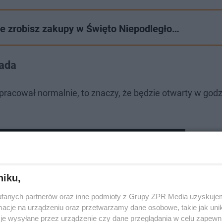
ie zrobisz zakupy w Święto Niepodległo…
pada
pracował normalnie, to znaczy, że będzie otwarty w god
ydgoskim Muzeum Wojsk Lądowych
niku,
fanych partnerów oraz inne podmioty z Grupy ZPR Media uzyskujem
cje na urządzeniu oraz przetwarzamy dane osobowe, takie jak unika
je wysyłane przez urządzenie czy dane przeglądania w celu zapewn