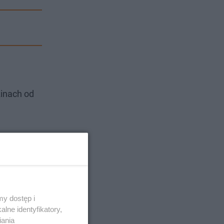
zinach od
y dostęp i
lne identyfikatory,
iania