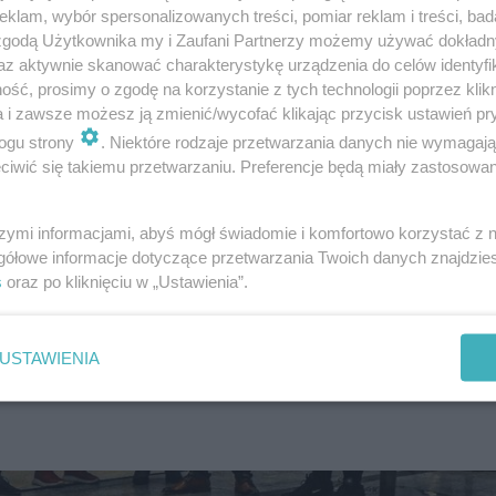
klam, wybór spersonalizowanych treści, pomiar reklam i treści, bad
 zgodą Użytkownika my i Zaufani Partnerzy możemy używać dokład
az aktywnie skanować charakterystykę urządzenia do celów identyfi
ść, prosimy o zgodę na korzystanie z tych technologii poprzez klikn
a i zawsze możesz ją zmienić/wycofać klikając przycisk ustawień pr
ogu strony
. Niektóre rodzaje przetwarzania danych nie wymagaj
iwić się takiemu przetwarzaniu. Preferencje będą miały zastosowanie
szymi informacjami, abyś mógł świadomie i komfortowo korzystać z
wno Biblioteka Główna przy ul. Sikorskiego jak i poszczegó
gółowe informacje dotyczące przetwarzania Twoich danych znajdzi
s
oraz po kliknięciu w „Ustawienia”.
biorstwa Wodociągów i Kanalizacji.
USTAWIENIA
 Lubuskie, kina i baseny.