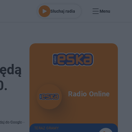
Słuchaj radia
Menu
będą
0.
Radio Online
daj do Google
TERAZ GRAMY