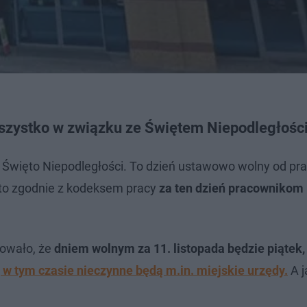
szystko w związku ze Świętem Niepodległośc
Święto Niepodległości. To dzień ustawowo wolny od prac
 to zgodnie z kodeksem pracy
za ten dzień pracownikom
dowało, że
dniem wolnym za 11. listopada będzie piątek,
, w tym czasie nieczynne będą m.in. miejskie urzędy.
A j