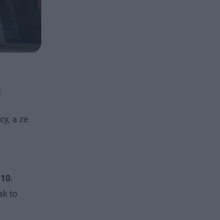
i
y, a ze
 10.
ak to