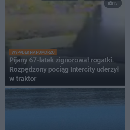
13
WYPADEK NA POMORZU
Pijany 67-latek zignorował rogatki.
Rozpędzony pociąg Intercity uderzył
w traktor