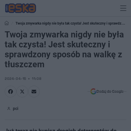
Twoja zmywarka nigdy nie była tak czysta! Jest skuteczny i sprawdzony
sposób na walkę z tłuszczem
Twoja zmywarka nigdy nie była
tak czysta! Jest skuteczny i
sprawdzony sposób na walkę z
tłuszczem
2024-04-15
11:08
Dodaj do Google
pci
Już teraz nie kupisz drogich detergentów do