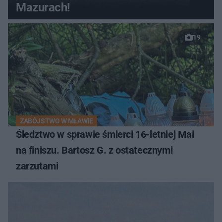
Mazurach!
19
ZABÓJSTWO W MŁAWIE
Śledztwo w sprawie śmierci 16-letniej Mai
na finiszu. Bartosz G. z ostatecznymi
zarzutami