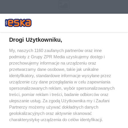
Drogi Użytkowniku,
My, naszych 1160 zaufanych partnerów oraz inne
Żaden utwór zamieszczony w serwisie nie może być powielany i
podmioty z Grupy ZPR Media uzyskujemy dostęp i
rozpowszechniany lub dalej rozpowszechniany w jakikolwiek sposób (w
przechowujemy informacje na urządzeniu oraz
tym także elektroniczny lub mechaniczny) na jakimkolwiek polu
eksploatacji w jakiejkolwiek formie, włącznie z umieszczaniem w
przetwarzamy dane osobowe, takie jak unikalne
Internecie bez pisemnej zgody właściciela praw. Jakiekolwiek użycie lub
identyfikatory, standardowe informacje wysyłane przez
wykorzystanie utworów w całości lub w części z naruszeniem prawa,
tzn. bez właściwej zgody, jest zabronione pod groźbą kary i może być
urządzenie czy dane przeglądania w celu zapewniania
ścigane prawnie.
spersonalizowanych reklam, wybór spersonalizowanych
treści, pomiar reklam i treści, badanie odbiorców oraz
ulepszanie usług. Za zgodą Użytkownika my i Zaufani
Partnerzy możemy używać dokładnych danych
geolokalizacyjnych oraz aktywnie skanować
charakterystykę urządzenia do celów identyfikacji.
Ponieważ cenimy Twoją prywatność, prosimy o zgodę na
O nas