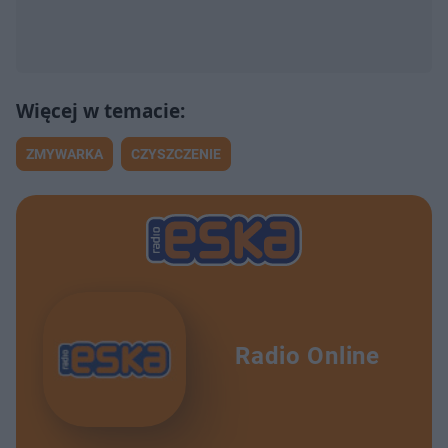
ZMYWARKA
CZYSZCZENIE
Radio Online